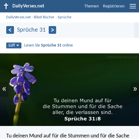
DailyVerses.net
Themen
Registrieren
DailyVerses.net
›
Bibel Bücher
›
Sprüche
Sprüche 31
Lesen Sie
Sprüche 31
online
LUT
«
»
Tu deinen Mund auf für die Stummen
und für die Sache