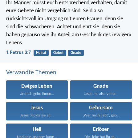
Ihr Männer müsst euch entsprechend verhalten, damit
eure Gebete nicht vergeblich sind. Seid also
rücksichtsvoll im Umgang mit euren Frauen, denn sie
sind die Schwächeren. Achtet und ehrt sie, denn sie
haben genauso wie ihr Anteil am Geschenk des ‹ewigen›
Lebens.
1 Petrus 3:7
Heirat
Gebet
Gnade
Verwandte Themen
Ewiges Leben
Gnade
Und ich gebe ihnen...
Lasst uns also voller...
Jesus
Gehorsam
Jesus blickte sie an...
„Wer mich liebt“, gab...
Heil
Erlöser
Und kein anderer kann...
Die Liebe hat ihren...