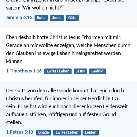
Glück?'
Dann geht ihn und findet Erfüllung!“
„Aber sie
sagen: 'Wir wollen nicht!'“
Jeremia 6:16
Ruhe
Seele
Güte
Eben deshalb hatte Christus Jesus Erbarmen mit mir.
Gerade an mir wollte er zeigen, welche Menschen durch
den Glauben ins ewige Leben hineingerettet werden
können.
1 Timotheus 1:16
Ewiges Leben
Jesus
Geduld
Der Gott, von dem alle Gnade kommt, hat euch durch
Christus berufen, für immer in seiner Herrlichkeit zu
sein. Er selbst wird euch nach dieser kurzen Leidenszeit
aufbauen, stärken, kräftigen und auf festen Grund
stellen.
1 Petrus 5:10
Gnade
Ewiges Leben
Leiden