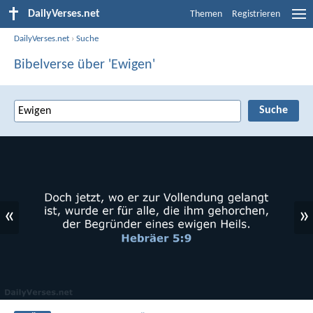
DailyVerses.net
Themen
Registrieren
DailyVerses.net
›
Suche
Bibelverse über 'Ewigen'
«
»