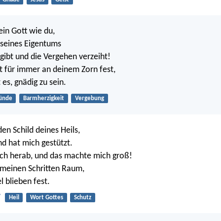
ein Gott wie du,
 seines Eigentums
rgibt und die Vergehen verzeiht!
ht für immer an deinem Zorn fest,
 es, gnädig zu sein.
ünde
Barmherzigkeit
Vergebung
en Schild deines Heils,
d hat mich gestützt.
ich herab, und das machte mich groß!
 meinen Schritten Raum,
 blieben fest.
7
Heil
Wort Gottes
Schutz