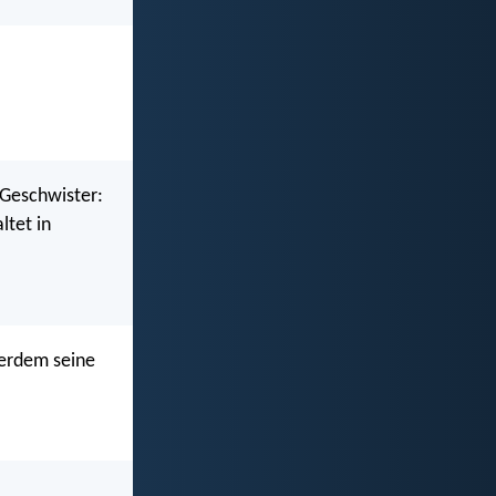
 Geschwister:
ltet in
ßerdem seine