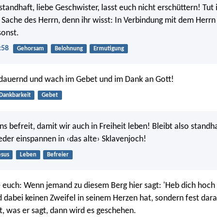
standhaft, liebe Geschwister, lasst euch nicht erschüttern! Tu
e Sache des Herrn, denn ihr wisst: In Verbindung mit dem Herrn 
onst.
:58
Gehorsam
Belohnung
Ermutigung
sdauernd und wach im Gebet und im Dank an Gott!
Dankbarkeit
Gebet
ns befreit, damit wir auch in Freiheit leben! Bleibt also standha
eder einspannen in ‹das alte› Sklavenjoch!
esus
Leben
Befreier
e euch: Wenn jemand zu diesem Berg hier sagt: 'Heb dich hoch 
d dabei keinen Zweifel in seinem Herzen hat, sondern fest dara
t, was er sagt, dann wird es geschehen.