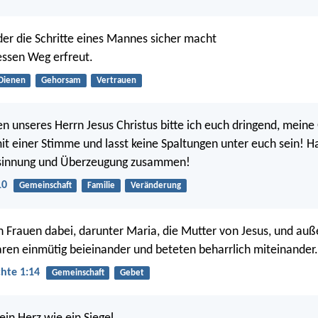
 der die Schritte eines Mannes sicher macht
essen Weg erfreut.
Dienen
Gehorsam
Vertrauen
 unseres Herrn Jesus Christus bitte ich euch dringend, meine
mit einer Stimme und lasst keine Spaltungen unter euch sein! Ha
sinnung und Überzeugung zusammen!
10
Gemeinschaft
Familie
Veränderung
 Frauen dabei, darunter Maria, die Mutter von Jesus, und au
aren einmütig beieinander und beteten beharrlich miteinander.
hte 1:14
Gemeinschaft
Gebet