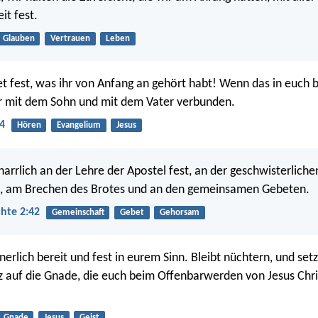
it fest.
Glauben
Vertrauen
Leben
tet fest, was ihr von Anfang an gehört habt! Wenn das in euch b
hr mit dem Sohn und mit dem Vater verbunden.
4
Hören
Evangelium
Jesus
harrlich an der Lehre der Apostel fest, an der geschwisterliche
, am Brechen des Brotes und an den gemeinsamen Gebeten.
hte 2:42
Gemeinschaft
Gebet
Gehorsam
erlich bereit und fest in eurem Sinn. Bleibt nüchtern, und set
 auf die Gnade, die euch beim Offenbarwerden von Jesus Chri
Gnade
Jesus
Geist