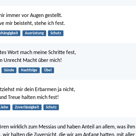
mir immer vor Augen gestellt.
e mir beisteht, stehe ich fest.
bhängigkeit
Ausrüstung
Schutz
tes Wort mach meine Schritte fest,
em Unrecht Macht über mich!
Sünde
Nachfolge
Übel
tziehst mir dein Erbarmen ja nicht,
nd Treue halten mich fest!
Liebe
Zuverlässigkeit
Schutz
ren wirklich zum Messias und haben Anteil an allem, was ihm 
 wir halten die Zuversicht, die wir am Anfang hatten, mit aller