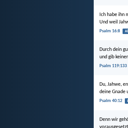
Ich habe ihn 
Und weil Jahw
Psalm 16:8
A
Durch dein gu
und gib kein
Psalm 119:133
Du, Jahwe, en
deine Gnade u
Psalm 40:12
Denn wir gehö
vorausgesetzt,