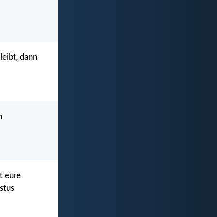
leibt, dann
n
zt eure
stus