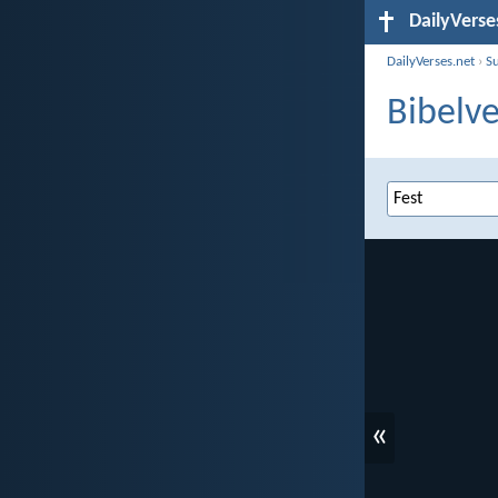
DailyVerse
DailyVerses.net
›
S
Bibelve
«