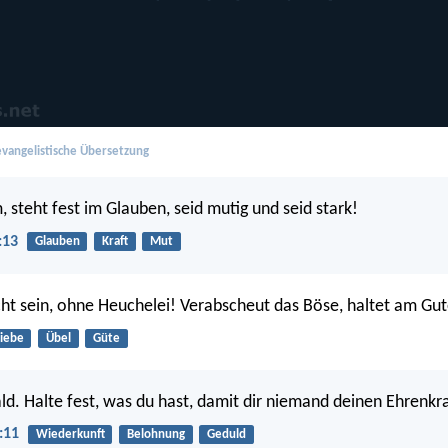
vangelistische Übersetzung
 steht fest im Glauben, seid mutig und seid stark!
:13
Glauben
Kraft
Mut
ht sein, ohne Heuchelei! Verabscheut das Böse, haltet am Gut
iebe
Übel
Güte
d. Halte fest, was du hast, damit dir niemand deinen Ehrenkr
:11
Wiederkunft
Belohnung
Geduld