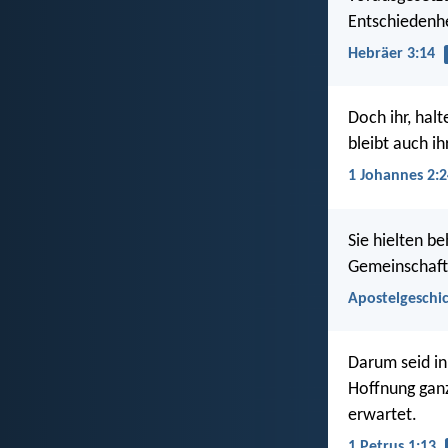
Entschiedenhe
Hebräer 3:14
Doch ihr, hal
bleibt auch i
1 Johannes 2:2
Sie hielten be
Gemeinschaft
Apostelgeschic
Darum seid inn
Hoffnung ganz
erwartet.
1 Petrus 1:13