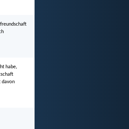
tfreundschaft
ch
cht habe,
tschaft
kt davon