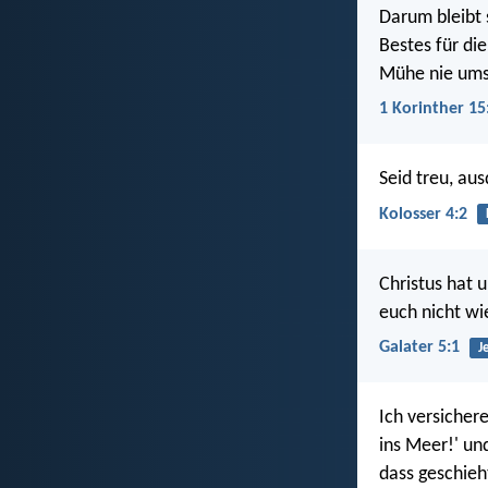
Darum bleibt 
Bestes für di
Mühe nie ums
1 Korinther 15
Seid treu, au
Kolosser 4:2
Christus hat u
euch nicht wi
Galater 5:1
J
Ich versicher
ins Meer!' un
dass geschieh