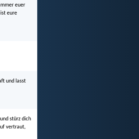
t immer euer
ist eure
ft und lasst
und stürz dich
uf vertraut,