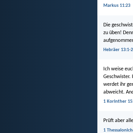
Markus 11:23
Die geschwist
zu üben! Denn
aufgenomme
Hebräer 13:1-2
Ich weise euc
Geschwister. 
werdet ihr ge
abweicht. An
1 Korinther 15
Prüft aber al
1 Thessalonich