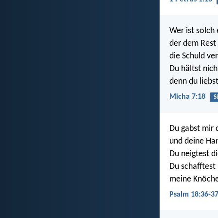
Wer ist solch 
der dem Rest
die Schuld ve
Du hältst nic
denn du liebst
Micha 7:18
S
Du gabst mir d
und deine Han
Du neigtest d
Du schafftest
meine Knöchel
Psalm 18:36-3