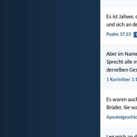
Es ist Jahwe,
und sich an d
Psalm 37:23
Aber im Namen
Sprecht alle 
derselben Ge
1 Korinther 1:
Es waren auch
Brüder. Sie w
Apostelgeschic