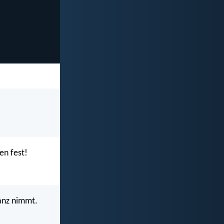
en fest!
anz nimmt.