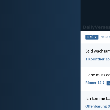
NeÜ
Neue e
Seid wachsam,
1 Korinther 16
Liebe muss ec
Römer 12:9
L
Ich komme bal
Offenbarung 3