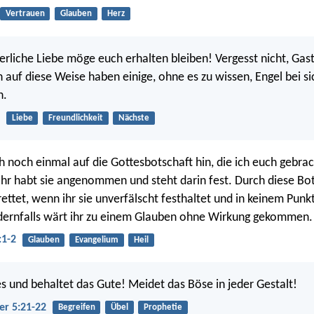
Vertrauen
Glauben
Herz
erliche Liebe möge euch erhalten bleiben! Vergesst nicht, Gas
 auf diese Weise haben einige, ohne es zu wissen, Engel bei si
n.
Liebe
Freundlichkeit
Nächste
h noch einmal auf die Gottesbotschaft hin, die ich euch gebra
Ihr habt sie angenommen und steht darin fest. Durch diese Bo
rettet, wenn ihr sie unverfälscht festhaltet und in keinem Pun
dernfalls wärt ihr zu einem Glauben ohne Wirkung gekommen.
:1-2
Glauben
Evangelium
Heil
les und behaltet das Gute! Meidet das Böse in jeder Gestalt!
er 5:21-22
Begreifen
Übel
Prophetie