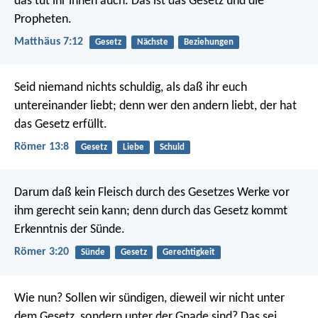
das tut ihr ihnen auch. Das ist das Gesetz und die
Propheten.
Matthäus 7:12
Gesetz
Nächste
Beziehungen
Seid niemand nichts schuldig, als daß ihr euch
untereinander liebt; denn wer den andern liebt, der hat
das Gesetz erfüllt.
Römer 13:8
Gesetz
Liebe
Schuld
Darum daß kein Fleisch durch des Gesetzes Werke vor
ihm gerecht sein kann; denn durch das Gesetz kommt
Erkenntnis der Sünde.
Römer 3:20
Sünde
Gesetz
Gerechtigkeit
Wie nun? Sollen wir sündigen, dieweil wir nicht unter
dem Gesetz, sondern unter der Gnade sind? Das sei