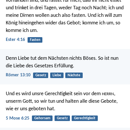
vorhanden sind, und fastet für mich, daß ihr nicht esset
und trinket in drei Tagen, weder Tag noch Nacht; ich und
meine Dirnen wollen auch also fasten. Und ich will zum
König hineingehen wider das Gebot; komme ich um, so
komme ich um.
Ester 4:16
Fasten
Denn Liebe tut dem Nächsten nichts Böses. So ist nun
die Liebe des Gesetzes Erfüllung.
Römer 13:10
Gesetz
Liebe
Nächste
Und es wird unsre Gerechtigkeit sein vor dem
,
HERRN
unserm Gott, so wir tun und halten alle diese Gebote,
wie er uns geboten hat.
5 Mose 6:25
Gehorsam
Gesetz
Gerechtigkeit