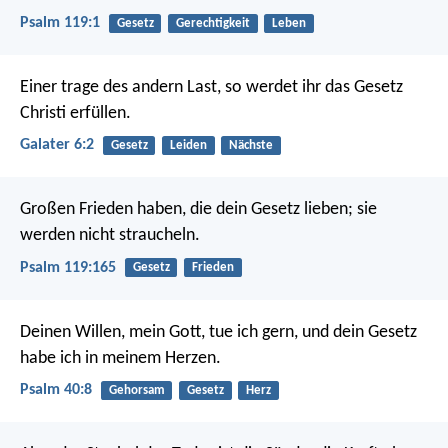
Psalm 119:1
Gesetz
Gerechtigkeit
Leben
Einer trage des andern Last, so werdet ihr das Gesetz
Christi erfüllen.
Galater 6:2
Gesetz
Leiden
Nächste
Großen Frieden haben, die dein Gesetz lieben;
sie
werden nicht straucheln.
Psalm 119:165
Gesetz
Frieden
Deinen Willen, mein Gott, tue ich gern,
und dein Gesetz
habe ich in meinem Herzen.
Psalm 40:8
Gehorsam
Gesetz
Herz