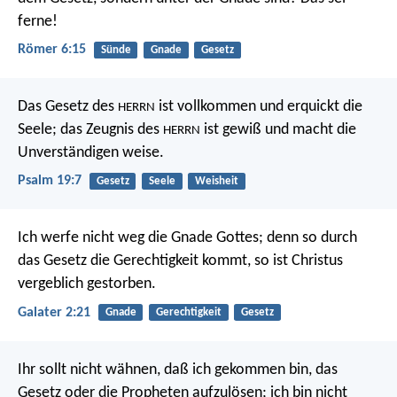
ferne!
Römer 6:15
Sünde
Gnade
Gesetz
Das Gesetz des
ist vollkommen
und erquickt die
HERRN
Seele;
das Zeugnis des
ist gewiß
und macht die
HERRN
Unverständigen weise.
Psalm 19:7
Gesetz
Seele
Weisheit
Ich werfe nicht weg die Gnade Gottes; denn so durch
das Gesetz die Gerechtigkeit kommt, so ist Christus
vergeblich gestorben.
Galater 2:21
Gnade
Gerechtigkeit
Gesetz
Ihr sollt nicht wähnen, daß ich gekommen bin, das
Gesetz oder die Propheten aufzulösen; ich bin nicht