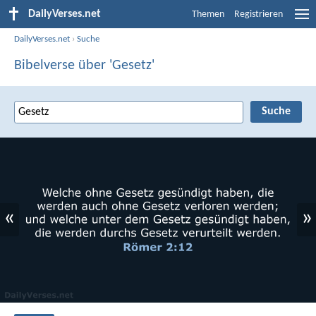
DailyVerses.net
Themen
Registrieren
DailyVerses.net
›
Suche
Bibelverse über 'Gesetz'
«
»