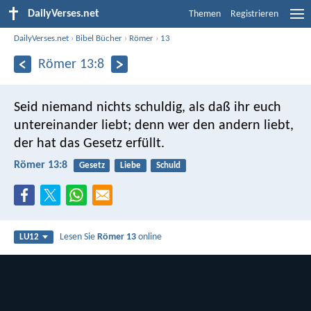
DailyVerses.net
Themen
Registrieren
DailyVerses.net
›
Bibel Bücher
›
Römer
›
13
Römer 13:8
Seid niemand nichts schuldig, als daß ihr euch
untereinander liebt; denn wer den andern liebt,
der hat das Gesetz erfüllt.
Römer 13:8
Gesetz
Liebe
Schuld
Lesen Sie
Römer 13
online
LU12