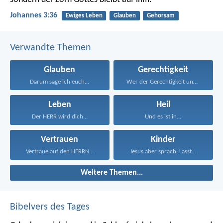
Johannes 3:36
Ewiges Leben
Glauben
Gehorsam
Verwandte Themen
Glauben
Gerechtigkeit
Darum sage ich euch...
Wer der Gerechtigkeit und...
Leben
Heil
Der HERR wird dich...
Und es ist in...
Vertrauen
Kinder
Vertraue auf den HERRN...
Jesus aber sprach: Lasst...
Weitere Themen...
Bibelvers des Tages