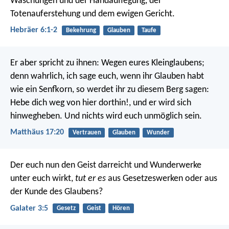
Waschungen und der Handauflegung, der
Totenauferstehung und dem ewigen Gericht.
Hebräer 6:1-2
Bekehrung
Glauben
Taufe
Er aber spricht zu ihnen: Wegen eures Kleinglaubens;
denn wahrlich, ich sage euch, wenn ihr Glauben habt
wie ein Senfkorn, so werdet ihr zu diesem Berg sagen:
Hebe dich weg von hier dorthin!, und er wird sich
hinwegheben. Und nichts wird euch unmöglich sein.
Matthäus 17:20
Vertrauen
Glauben
Wunder
Der euch nun den Geist darreicht und Wunderwerke
unter euch wirkt,
tut er es
aus Gesetzeswerken oder aus
der Kunde des Glaubens?
Galater 3:5
Gesetz
Geist
Hören