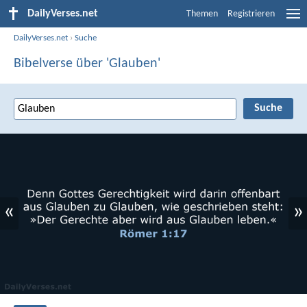
DailyVerses.net
Themen
Registrieren
DailyVerses.net
›
Suche
Bibelverse über 'Glauben'
«
»