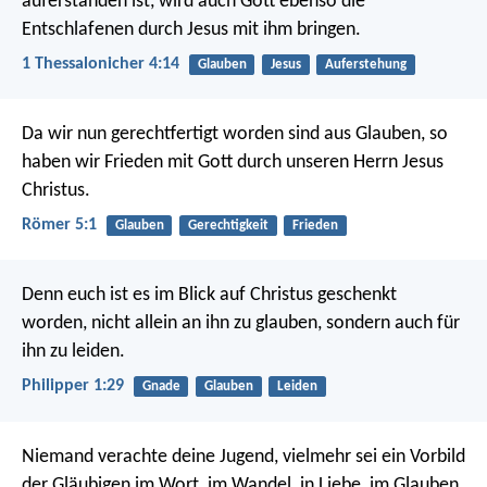
auferstanden ist, wird auch Gott ebenso die
Entschlafenen durch Jesus mit ihm bringen.
1 Thessalonicher 4:14
Glauben
Jesus
Auferstehung
Da wir nun gerechtfertigt worden sind aus Glauben, so
haben wir Frieden mit Gott durch unseren Herrn Jesus
Christus.
Römer 5:1
Glauben
Gerechtigkeit
Frieden
Denn euch ist es im Blick auf Christus geschenkt
worden, nicht allein an ihn zu glauben, sondern auch für
ihn zu leiden.
Philipper 1:29
Gnade
Glauben
Leiden
Niemand verachte deine Jugend, vielmehr sei ein Vorbild
der Gläubigen im Wort, im Wandel, in Liebe, im Glauben,