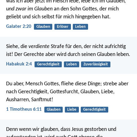
was ich aber jetzt im Fleisch lebe, lebe ich im Glauben
,
und zwar im Glauben
an den Sohn Gottes, der mich
geliebt und sich selbst für mich hingegeben hat.
Galater 2:20
Glauben
Erlöser
Leben
Siehe, die
verdiente
Strafe für den, der nicht aufrichtig
ist!
Der Gerechte aber wird durch seinen Glauben leben.
Habakuk 2:4
Gerechtigkeit
Leben
Zuverlässigkeit
Du aber, Mensch Gottes, fliehe diese Dinge; strebe aber
nach Gerechtigkeit, Gottesfurcht, Glauben, Liebe,
Ausharren, Sanftmut!
1 Timotheus 6:11
Glauben
Liebe
Gerechtigkeit
Denn wenn wir glauben, dass Jesus gestorben und