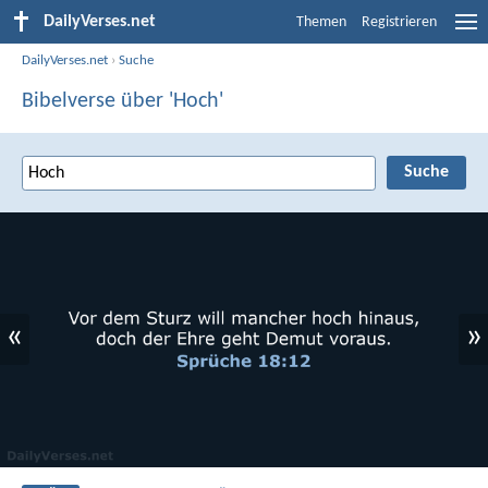
DailyVerses.net
Themen
Registrieren
DailyVerses.net
›
Suche
Bibelverse über 'Hoch'
«
»