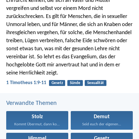
Ehrfurcht kennen, die sich an Vater und Mutter
vergreifen und selbst vor einem Mord nicht
zurückschrecken. Es gilt für Menschen, die in sexueller
Unmoral leben, und für Männer, die sich an Knaben oder
ihresgleichen vergehen, für solche, die Menschenhandel
treiben, Lügen verbreiten, falsche Eide schwören oder
sonst etwas tun, was mit der gesunden Lehre nicht
vereinbar ist. So lehrt es das Evangelium, das der
hochgelobte Gott mir anvertraut hat und in dem er
seine Herrlichkeit zeigt.
1 Timotheus 1:9-11
Gesetz
Sünde
Sexualität
Verwandte Themen
Stolz
Demut
Kommt Übermut, dann kommt...
Seid euch der eigenen...
Himmel
Gesetz