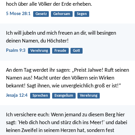
hoch über alle Völker der Erde erheben.
5 Mose 28:1
Gesetz
Gehorsam
Segen
Ich will jubeln und mich freuen an dir,
will besingen
deinen Namen, du Höchster!
Psalm 9:3
Verehrung
Freude
Gott
An dem Tag werdet ihr sagen: „Preist Jahwe!
Ruft seinen
Namen aus!
Macht unter den Völkern sein Wirken
bekannt!
Sagt ihnen, wie unvergleichlich groß er ist!“
Jesaja 12:4
Sprechen
Evangelium
Verehrung
Ich versichere euch: Wenn jemand zu diesem Berg hier
sagt: 'Heb dich hoch und stürz dich ins Meer!' und dabei
keinen Zweifel in seinem Herzen hat, sondern fest