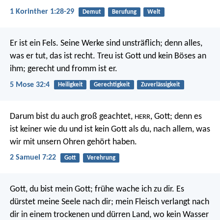
1 Korinther 1:28-29
Demut
Berufung
Welt
Er ist ein Fels. Seine Werke sind unsträflich;
denn alles,
was er tut, das ist recht.
Treu ist Gott und kein Böses an
ihm;
gerecht und fromm ist er.
5 Mose 32:4
Heiligkeit
Gerechtigkeit
Zuverlässigkeit
Darum bist du auch groß geachtet,
, Gott; denn es
HERR
ist keiner wie du und ist kein Gott als du, nach allem, was
wir mit unsern Ohren gehört haben.
2 Samuel 7:22
Gott
Verehrung
Gott, du bist mein Gott; frühe wache ich zu dir.
Es
dürstet meine Seele nach dir;
mein Fleisch verlangt nach
dir
in einem trockenen und dürren Land, wo kein Wasser