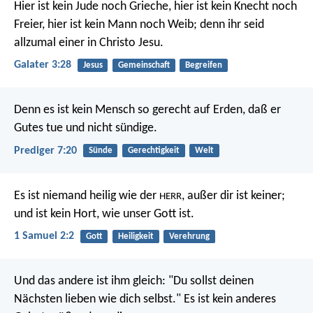
Hier ist kein Jude noch Grieche, hier ist kein Knecht noch
Freier, hier ist kein Mann noch Weib; denn ihr seid
allzumal einer in Christo Jesu.
Galater 3:28
Jesus
Gemeinschaft
Begreifen
Denn es ist kein Mensch so gerecht auf Erden, daß er
Gutes tue und nicht sündige.
Prediger 7:20
Sünde
Gerechtigkeit
Welt
Es ist niemand heilig wie der
,
außer dir ist keiner;
HERR
und ist kein Hort, wie unser Gott ist.
1 Samuel 2:2
Gott
Heiligkeit
Verehrung
Und das andere ist ihm gleich: "Du sollst deinen
Nächsten lieben wie dich selbst." Es ist kein anderes