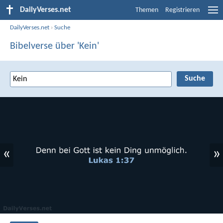
DailyVerses.net
Themen
Registrieren
DailyVerses.net
›
Suche
Bibelverse über 'Kein'
«
»