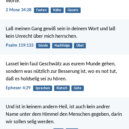
Worte.
2 Mose 34:28
Fasten
Nähe
Gesetz
Laß meinen Gang gewiß sein in deinem Wort
und laß
kein Unrecht über mich herrschen.
Psalm 119:133
Sünde
Nachfolge
Übel
Lasset kein faul Geschwätz aus eurem Munde gehen,
sondern was nützlich zur Besserung ist, wo es not tut,
daß es holdselig sei zu hören.
Epheser 4:29
Sprechen
Klatsch
Güte
Und ist in keinem andern-Heil, ist auch kein andrer
Name unter dem Himmel den Menschen gegeben, darin
wir sollen selig werden.