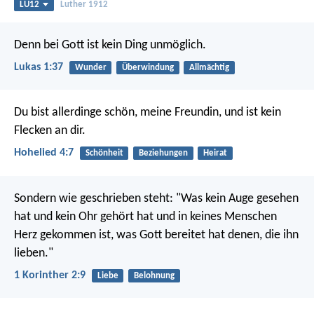
LU12
Luther 1912
Denn bei Gott ist kein Ding unmöglich.
Lukas 1:37
Wunder
Überwindung
Allmächtig
Du bist allerdinge schön, meine Freundin,
und ist kein
Flecken an dir.
Hohelied 4:7
Schönheit
Beziehungen
Heirat
Sondern wie geschrieben steht: "Was kein Auge gesehen
hat und kein Ohr gehört hat und in keines Menschen
Herz gekommen ist, was Gott bereitet hat denen, die ihn
lieben."
1 Korinther 2:9
Liebe
Belohnung