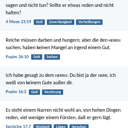
sagen und nicht tun? Sollte er etwas reden und nicht
halten?
4 Mose 23:19
Gott
Zuverlässigkeit
Verheißungen
Reiche müssen darben und hungern;
aber die den
HERRN
suchen, haben keinen Mangel an irgend einem Gut.
Psalm 34:10
Gott
Suchen
Ich habe gesagt zu dem
: Du bist ja der
;
ich
HERRN
HERR
weiß von keinem Gute außer dir.
Psalm 16:2
Gott
Verehrung
Es steht einem Narren nicht wohl an, von hohen Dingen
reden,
viel weniger einem Fürsten, daß er gern lügt.
Sprüche 17:7
Weisheit
Lügen
Sprechen