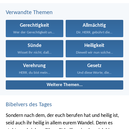
Verwandte Themen
Gerechtigkeit
Allmächtig
Wer der Gerechtigkeit und...
Dir, HERR, gebührt die...
Sünde
Heiligkeit
Wisset ihr nicht, daß...
Dieweil wir nun solche...
Verehrung
Gesetz
HERR, du bist mein...
Und diese Worte, die...
Weitere Themen...
Bibelvers des Tages
Sondern nach dem, der euch berufen hat und heilig ist,
seid auch ihr heilig in allem eurem Wandel. Denn es