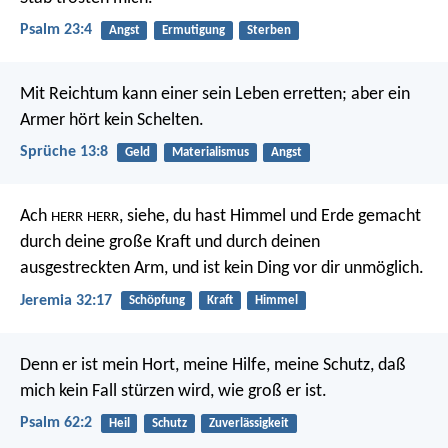
Psalm 23:4
Angst
Ermutigung
Sterben
Mit Reichtum kann einer sein Leben erretten;
aber ein
Armer hört kein Schelten.
Sprüche 13:8
Geld
Materialismus
Angst
Ach
, siehe, du hast Himmel und Erde gemacht
HERR
HERR
durch deine große Kraft und durch deinen
ausgestreckten Arm, und ist kein Ding vor dir unmöglich.
Jeremia 32:17
Schöpfung
Kraft
Himmel
Denn er ist mein Hort, meine Hilfe, meine Schutz,
daß
mich kein Fall stürzen wird, wie groß er ist.
Psalm 62:2
Heil
Schutz
Zuverlässigkeit