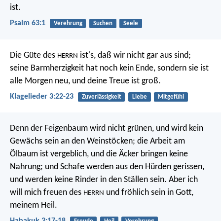
ist.
Psalm 63:1
Verehrung
Suchen
Seele
Die Güte des
ist's, daß wir nicht gar aus sind;
HERRN
seine Barmherzigkeit hat noch kein Ende,
sondern sie ist
alle Morgen neu,
und deine Treue ist groß.
Klagelieder 3:22-23
Zuverlässigkeit
Liebe
Mitgefühl
Denn der Feigenbaum wird nicht grünen,
und wird kein
Gewächs sein an den Weinstöcken;
die Arbeit am
Ölbaum ist vergeblich,
und die Äcker bringen keine
Nahrung;
und Schafe werden aus den Hürden gerissen,
und werden keine Rinder in den Ställen sein.
Aber ich
will mich freuen des
und fröhlich sein in Gott,
HERRN
meinem Heil.