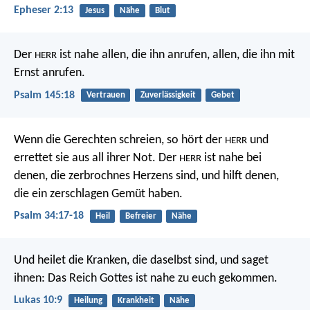
Epheser 2:13
Jesus
Nähe
Blut
Der
ist nahe allen, die ihn anrufen,
allen, die ihn mit
HERR
Ernst anrufen.
Psalm 145:18
Vertrauen
Zuverlässigkeit
Gebet
Wenn die Gerechten schreien,
so hört der
und
HERR
errettet sie aus all ihrer Not.
Der
ist nahe bei
HERR
denen, die zerbrochnes Herzens sind,
und hilft denen,
die ein zerschlagen Gemüt haben.
Psalm 34:17-18
Heil
Befreier
Nähe
Und heilet die Kranken, die daselbst sind, und saget
ihnen: Das Reich Gottes ist nahe zu euch gekommen.
Lukas 10:9
Heilung
Krankheit
Nähe