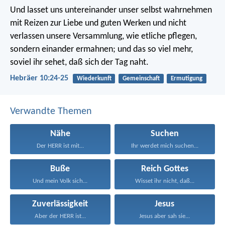
Und lasset uns untereinander unser selbst wahrnehmen
mit Reizen zur Liebe und guten Werken und nicht
verlassen unsere Versammlung, wie etliche pflegen,
sondern einander ermahnen; und das so viel mehr,
soviel ihr sehet, daß sich der Tag naht.
Hebräer 10:24-25
Wiederkunft
Gemeinschaft
Ermutigung
Verwandte Themen
Nähe
Suchen
Der HERR ist mit...
Ihr werdet mich suchen...
Buße
Reich Gottes
Und mein Volk sich...
Wisset ihr nicht, daß...
Zuverlässigkeit
Jesus
Aber der HERR ist...
Jesus aber sah sie...