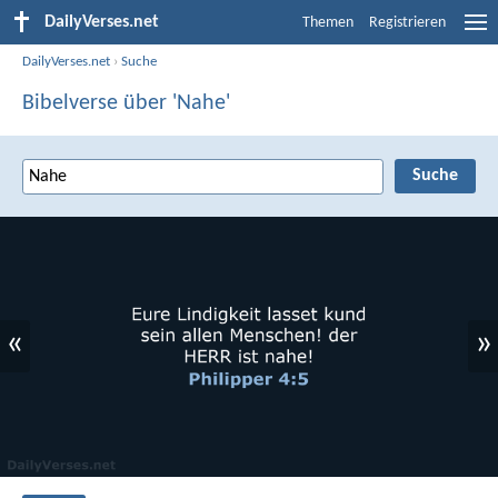
DailyVerses.net
Themen
Registrieren
DailyVerses.net
›
Suche
Bibelverse über 'Nahe'
«
»