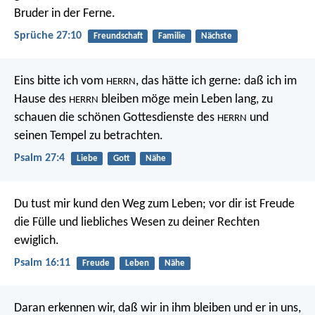
Bruder in der Ferne.
Sprüche 27:10
Freundschaft
Familie
Nächste
Eins bitte ich vom
,
das hätte ich gerne:
daß ich im
HERRN
Hause des
bleiben möge mein Leben lang,
zu
HERRN
schauen die schönen Gottesdienste des
und
HERRN
seinen Tempel zu betrachten.
Psalm 27:4
Liebe
Gott
Nähe
Du tust mir kund den Weg zum Leben;
vor dir ist Freude
die Fülle
und liebliches Wesen zu deiner Rechten
ewiglich.
Psalm 16:11
Freude
Leben
Nähe
Daran erkennen wir, daß wir in ihm bleiben und er in uns,