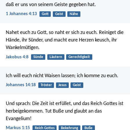
daß er uns von seinem Geiste gegeben hat.
1 Johannes 4:13
Gott
Geist
Nähe
Nahet euch zu Gott, so naht er sich zu euch. Reiniget die
Hände, ihr Sünder, und macht eure Herzen keusch, ihr
Wankelmütigen.
Jakobus 4:8
Sünde
Läutern
Gerechtigkeit
Ich will euch nicht Waisen lassen; ich komme zu euch.
Johannes 14:18
Tröster
Jesus
Geist
Und sprach: Die Zeit ist erfüllet, und das Reich Gottes ist
herbeigekommen. Tut Buße und glaubt an das
Evangelium!
Markus 1:15
Reich Gottes
Bekehrung
Buße