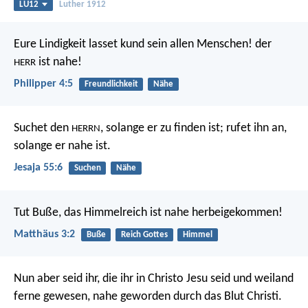
LU12
Luther 1912
Eure Lindigkeit lasset kund sein allen Menschen! der
ist nahe!
HERR
Philipper 4:5
Freundlichkeit
Nähe
Suchet den
, solange er zu finden ist;
rufet ihn an,
HERRN
solange er nahe ist.
Jesaja 55:6
Suchen
Nähe
Tut Buße, das Himmelreich ist nahe herbeigekommen!
Matthäus 3:2
Buße
Reich Gottes
Himmel
Nun aber seid ihr, die ihr in Christo Jesu seid und weiland
ferne gewesen, nahe geworden durch das Blut Christi.