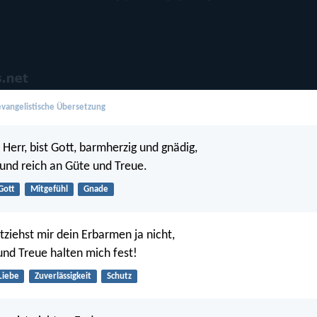
vangelistische Übersetzung
 Herr, bist Gott, barmherzig und gnädig,
 und reich an Güte und Treue.
Gott
Mitgefühl
Gnade
tziehst mir dein Erbarmen ja nicht,
nd Treue halten mich fest!
Liebe
Zuverlässigkeit
Schutz