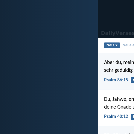
NeÜ
Neue e
Aber du, mein
sehr geduldig
Psalm 86:15
Du, Jahwe, en
deine Gnade u
Psalm 40:12