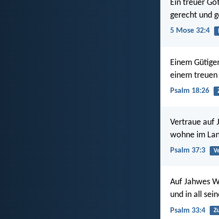
Ein treuer Got
gerecht und g
5 Mose 32:4
Einem Gütigen 
einem treuen
Psalm 18:26
Vertraue auf 
wohne im Land
Psalm 37:3
V
Auf Jahwes Wo
und in all sei
Psalm 33:4
Zu