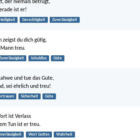
t, der niemals betrügt,
erade ist er!
Heiligkeit
Gerechtigkeit
Zuverlässigkeit
zeigst du dich gütig,
 Mann treu.
Zuverlässigkeit
Schuldlos
Güte
Jahwe und tue das Gute,
, sei ehrlich und treu!
ertrauen
Sicherheit
Güte
rt ist Verlass
nem Tun ist er treu.
verlässigkeit
Wort Gottes
Wahrheit