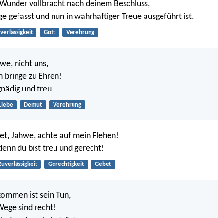
 Wunder vollbracht nach deinem Beschluss,
ge gefasst und nun in wahrhaftiger Treue ausgeführt ist.
verlässigkeit
Gott
Verehrung
we, nicht uns,
 bringe zu Ehren!
gnädig und treu.
Liebe
Demut
Verehrung
t, Jahwe, achte auf mein Flehen!
denn du bist treu und gerecht!
Zuverlässigkeit
Gerechtigkeit
Gebet
lkommen ist sein Tun,
 Wege sind recht!