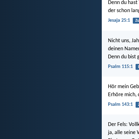
Denn du hast
der schon lan
Jesaja 25:1
Zu
Nicht uns, Jah
deinen Namen
Denn du bist 
Psalm 115:1
Hör mein Gebe
Erhöre mich, 
Psalm 143:1
Der Fels: Vol
ja, alle seine