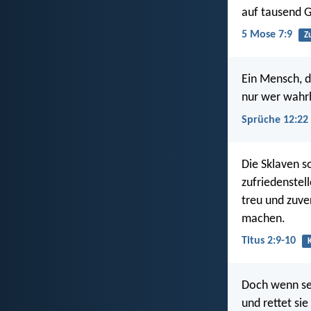
auf tausend G
5 Mose 7:9
Z
Ein Mensch, de
nur wer wahrha
Sprüche 12:22
Die Sklaven so
zufriedenstel
treu und zuve
machen.
Titus 2:9-10
Doch wenn sei
und rettet sie