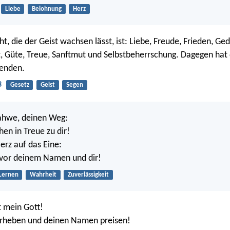
Liebe
Belohnung
Herz
t, die der Geist wachsen lässt, ist: Liebe, Freude, Frieden, Ged
t, Güte, Treue, Sanftmut und Selbstbeherrschung. Dagegen hat
wenden.
3
Gesetz
Geist
Segen
Jahwe, deinen Weg:
ehen in Treue zu dir!
erz auf das Eine:
 vor deinem Namen und dir!
Lernen
Wahrheit
Zuverlässigkeit
t mein Gott!
 erheben und deinen Namen preisen!