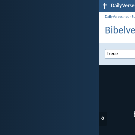
DailyVerse
DailyVerses.net
›
S
Bibelve
«