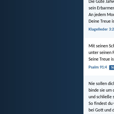
Die Güte Jahw
sein Erbarmen
An jedem Morg
Deine Treue i
Klagelieder 3:
Mit seinen Sc
unter seinen F
Seine Treue is
Psalm 91:4
S
Nie sollen di
binde sie um 
und schließe s
So findest du
bei Gott und