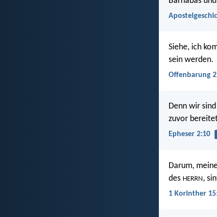
Barnabas und 
Apostelgeschic
Siehe, ich ko
sein werden.
Offenbarung 2
Denn wir sind
zuvor bereite
Epheser 2:10
Darum, meine 
des
, si
HERRN
1 Korinther 15