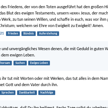
 des Friedens, der von den Toten ausgeführt hat den großen Hi
das Blut des ewigen Testaments, unsern
Jesus, der mach
HERRN
 Werk, zu tun seinen Willen, und schaffe in euch, was vor ihm ge
hristum; welchem sei Ehre von Ewigkeit zu Ewigkeit! Amen.
-21
Frieden
Bündnis
Auferstehung
e und unvergängliches Wesen denen, die mit Geduld in guten 
h dem ewigen Leben.
horsam
Suchen
Ewiges Leben
s ihr tut mit Worten oder mit Werken, das tut alles in dem N
ket Gott und dem Vater durch ihn.
Sprechen
Dankbarkeit
Nachfolge