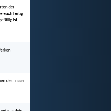
rten der
e euch fertig
fällig ist,
Werken
amen des
HERRN