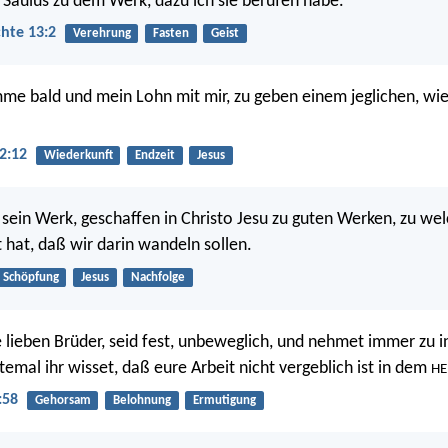
Saulus zu dem Werk, dazu ich sie berufen habe.
hte 13:2
Verehrung
Fasten
Geist
mme bald und mein Lohn mit mir, zu geben einem jeglichen, wi
2:12
Wiederkunft
Endzeit
Jesus
 sein Werk, geschaffen in Christo Jesu zu guten Werken, zu we
t hat, daß wir darin wandeln sollen.
Schöpfung
Jesus
Nachfolge
lieben Brüder, seid fest, unbeweglich, und nehmet immer zu 
ntemal ihr wisset, daß eure Arbeit nicht vergeblich ist in dem
HE
:58
Gehorsam
Belohnung
Ermutigung