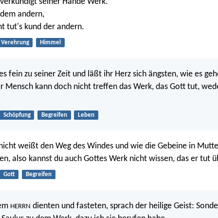
 verkündigt seiner Hände Werk.
s dem andern,
t tut's kund der andern.
Verehrung
Himmel
les fein zu seiner Zeit und läßt ihr Herz sich ängsten, wie es geh
r Mensch kann doch nicht treffen das Werk, das Gott tut, wed
Schöpfung
Begreifen
Leben
nicht weißt den Weg des Windes und wie die Gebeine in Mutte
en, also kannst du auch Gottes Werk nicht wissen, das er tut üb
Gott
Begreifen
dem
dienten und fasteten, sprach der heilige Geist: Sonde
HERRN