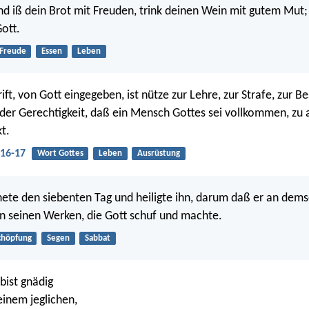
nd iß dein Brot mit Freuden, trink deinen Wein mit gutem Mut;
Gott.
Freude
Essen
Leben
ift, von Gott eingegeben, ist nütze zur Lehre, zur Strafe, zur B
 der Gerechtigkeit, daß ein Mensch Gottes sei vollkommen, zu 
t.
:16-17
Wort Gottes
Leben
Ausrüstung
ete den siebenten Tag und heiligte ihn, darum daß er an dems
en seinen Werken, die Gott schuf und machte.
chöpfung
Segen
Sabbat
 bist gnädig
einem jeglichen,