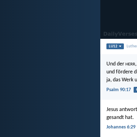
LU12
Luthe
Und der
HERR
und fördere d
ja, das Werk 
Psalm 90:17
Jesus antwort
gesandt hat.
Johannes 6:29