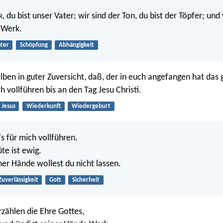
, du bist unser Vater; wir sind der Ton, du bist der Töpfer; und 
R
 Werk.
ter
Schöpfung
Abhängigkeit
lben in guter Zuversicht, daß, der in euch angefangen hat das 
h vollführen bis an den Tag Jesu Christi.
Jesus
Wiederkunft
Wiedergeburt
s für mich vollführen.
üte ist ewig.
er Hände wollest du nicht lassen.
Zuverlässigkeit
Gott
Sicherheit
zählen die Ehre Gottes,