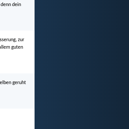
 denn dein
esserung, zur
allem guten
elben geruht