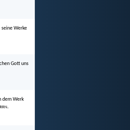
e seine Werke
lchen Gott uns
in dem Werk
.
RRN