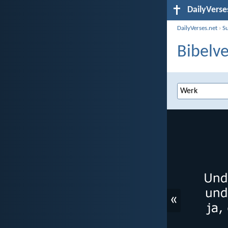
DailyVerse
DailyVerses.net
›
S
Bibelve
«