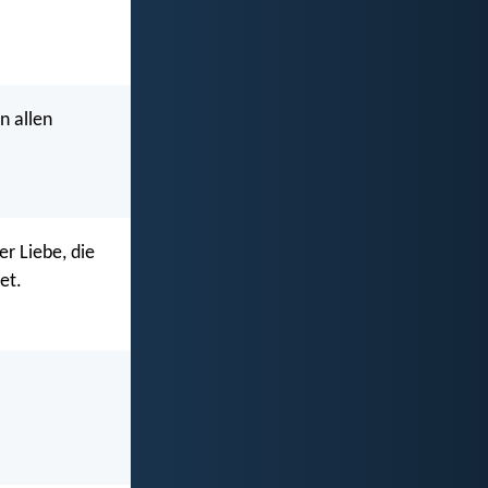
n allen
er Liebe, die
et.