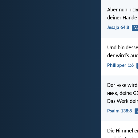
Aber nun,
HER
deiner Hände
Jesaja 64:8
Va
Und bin desse
der wird's auc
Philipper 1:6
Der
wird'
HERR
, deine G
HERR
Das Werk dein
Psalm 138:8
Die Himmel er