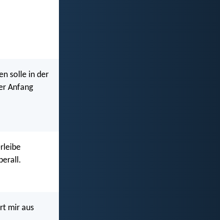
en solle in der
er Anfang
rleibe
erall.
rt mir aus