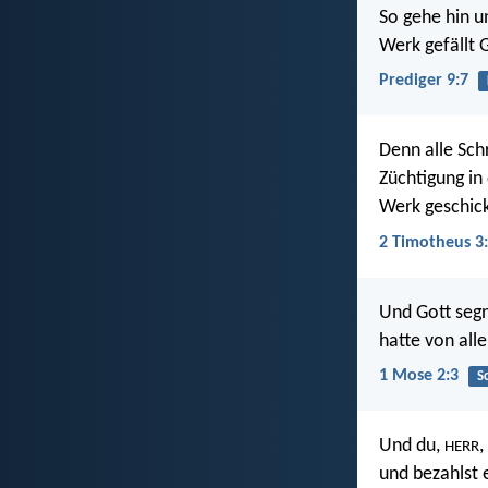
So gehe hin u
Werk gefällt 
Prediger 9:7
Denn alle Schr
Züchtigung in
Werk geschick
2 Timotheus 3
Und Gott segn
hatte von all
1 Mose 2:3
S
Und du,
,
HERR
und bezahlst 