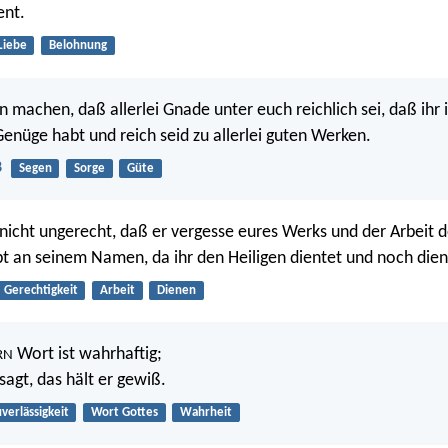
ent.
Liebe
Belohnung
 machen, daß allerlei Gnade unter euch reichlich sei, daß ihr i
Genüge habt und reich seid zu allerlei guten Werken.
8
Segen
Sorge
Güte
 nicht ungerecht, daß er vergesse eures Werks und der Arbeit d
abt an seinem Namen, da ihr den Heiligen dientet und noch dien
Gerechtigkeit
Arbeit
Dienen
Wort ist wahrhaftig;
RN
sagt, das hält er gewiß.
verlässigkeit
Wort Gottes
Wahrheit