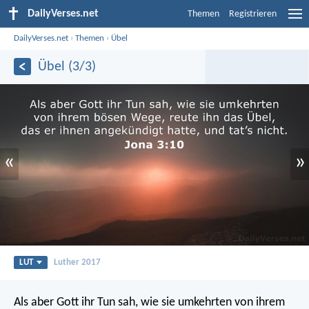
DailyVerses.net
Themen
Registrieren
DailyVerses.net
›
Themen
›
Übel
Übel (3/3)
«
»
LUT
Luther 2017
Als aber Gott ihr Tun sah, wie sie umkehrten von ihrem