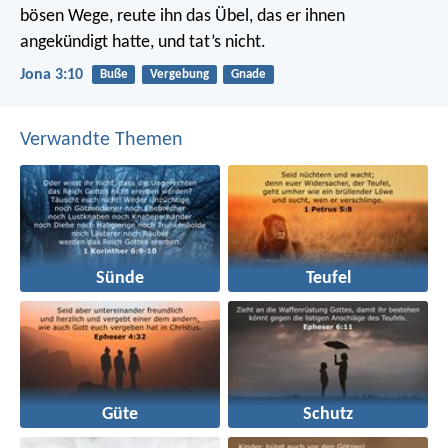
bösen Wege, reute ihn das Übel, das er ihnen
angekündigt hatte, und tat’s nicht.
Jona 3:10
Buße
Vergebung
Gnade
Verwandte Themen
Sünde
Teufel
Güte
Schutz