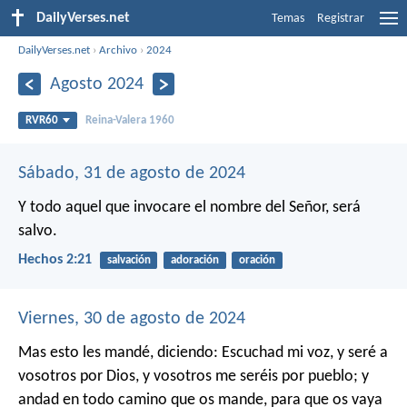
DailyVerses.net
Temas
Registrar
DailyVerses.net
›
Archivo
›
2024
Agosto 2024
RVR60
Reina-Valera 1960
Sábado, 31 de agosto de 2024
Y todo aquel que invocare el nombre del Señor, será
salvo.
Hechos 2:21
salvación
adoración
oración
Viernes, 30 de agosto de 2024
Mas esto les mandé, diciendo: Escuchad mi voz, y seré a
vosotros por Dios, y vosotros me seréis por pueblo; y
andad en todo camino que os mande, para que os vaya