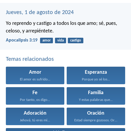
Jueves, 1 de agosto de 2024
Yo reprendo y castigo a todos los que amo; sé, pues,
celoso, y arrepiéntete.
Apocalipsis 3:19
amor
vida
castigo
Temas relacionados
Amor
Esperanza
El amor es sufrido...
Porque yo sé los...
Fe
Familia
Por tanto, os digo...
Y estas palabras que...
Adoración
Oración
Jehová, tú eres mi...
Estad siempre gozosos. Orad...