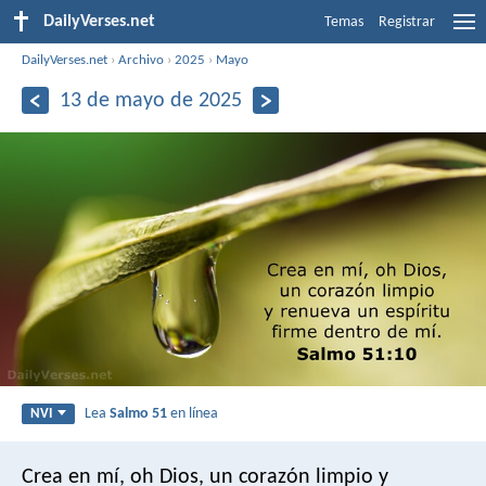
DailyVerses.net
Temas
Registrar
DailyVerses.net
›
Archivo
›
2025
›
Mayo
13 de mayo de 2025
Lea
Salmo 51
en línea
NVI
Crea en mí, oh Dios, un corazón limpio
y