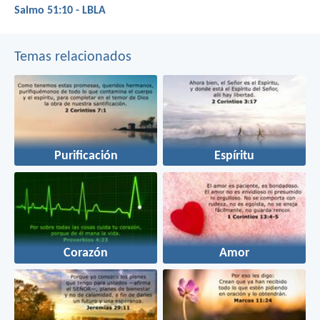
Salmo 51:10 - LBLA
Temas relacionados
Purificación
Espíritu
Corazón
Amor