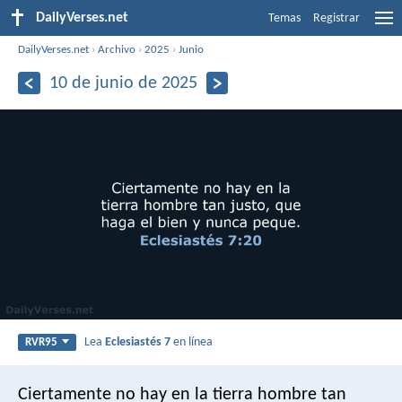
DailyVerses.net
Temas
Registrar
DailyVerses.net
›
Archivo
›
2025
›
Junio
10 de junio de 2025
Lea
Eclesiastés 7
en línea
RVR95
Ciertamente no hay en la tierra hombre tan