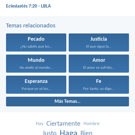
Eclesiastés 7:20 - LBLA
Temas relacionados
Pecado
Justicia
¿No sabéis que los...
El que sigue la...
Mundo
Amor
No améis al mundo...
El amor es sufrido...
Esperanza
Fe
Porque yo sé los...
Por tanto, os digo...
Más Temas...
Ciertamente
Hay
Hombre
Haga
Justo
Bien