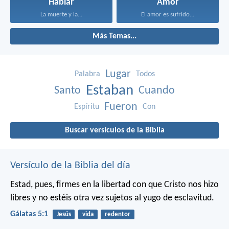
Hablar
Amor
La muerte y la...
El amor es sufrido...
Más Temas...
Lugar
Palabra
Todos
Estaban
Santo
Cuando
Fueron
Espíritu
Con
Buscar versículos de la Biblia
Versículo de la Biblia del día
Estad, pues, firmes en la libertad con que Cristo nos hizo
libres y no estéis otra vez sujetos al yugo de esclavitud.
Gálatas 5:1
Jesús
vida
redentor