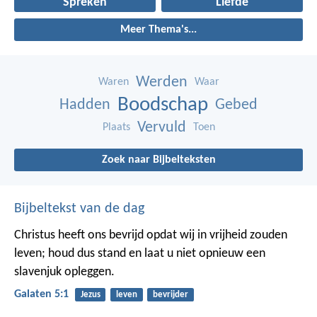
Spreken
Liefde
Meer Thema's...
Werden
Waren
Waar
Boodschap
Hadden
Gebed
Vervuld
Plaats
Toen
Zoek naar Bijbelteksten
Bijbeltekst van de dag
Christus heeft ons bevrijd opdat wij in vrijheid zouden
leven; houd dus stand en laat u niet opnieuw een
slavenjuk opleggen.
Galaten 5:1
Jezus
leven
bevrijder