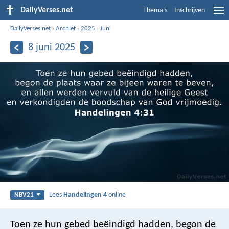
DailyVerses.net
Thema's
Inschrijven
DailyVerses.net
›
Archief
›
2025
›
Juni
8 juni 2025
Lees
Handelingen 4
online
NBV21
Toen ze hun gebed beëindigd hadden, begon de