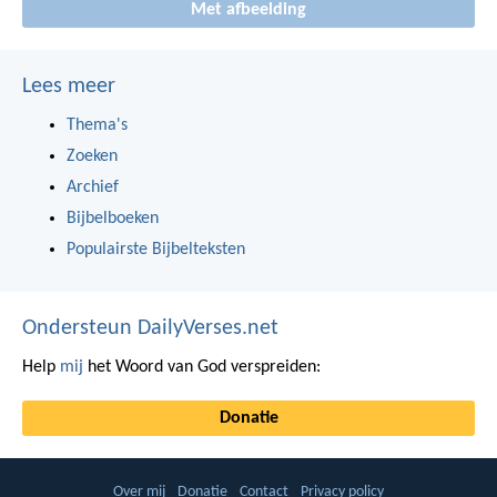
Met afbeelding
Lees meer
Thema's
Zoeken
Archief
Bijbelboeken
Populairste Bijbelteksten
Ondersteun DailyVerses.net
Help
mij
het Woord van God verspreiden:
Donatie
Over mij
Donatie
Contact
Privacy policy