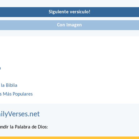
Siguiente versículo!
Con imagen
a
 la Biblia
os Más Populares
ilyVerses.net
ndir la Palabra de Dios: