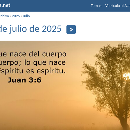
s.net
Temas
Versículo al Az
rchivo
›
2025
›
Julio
de julio de 2025