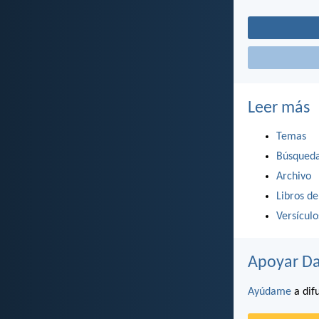
Leer más
Temas
Búsqued
Archivo
Libros de
Versícul
Apoyar Da
Ayúdame
a difu