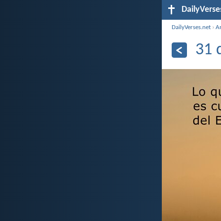
DailyVerse
DailyVerses.net
›
A
31 