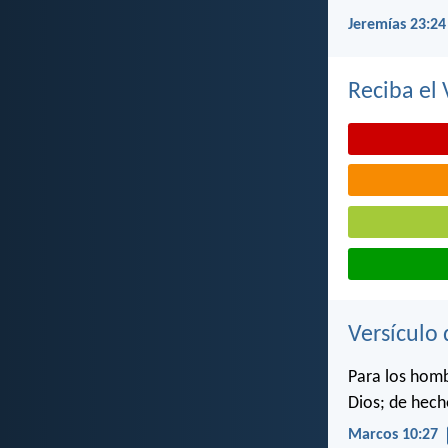
Jeremías 23:24
Reciba el 
Versículo 
Para los homb
Dios; de hech
Marcos 10:27