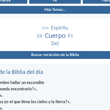
eranza
Fe
Fami
Más Temas...
Espíritu
Que
Cuerpo
Lo
Es
Del
Buscar versículos de la Biblia
de la Biblia del día
mbre hallar un escondite
pueda encontrarlo?»,
r
.
 yo el que llena los cielos y la tierra?»,
r
.