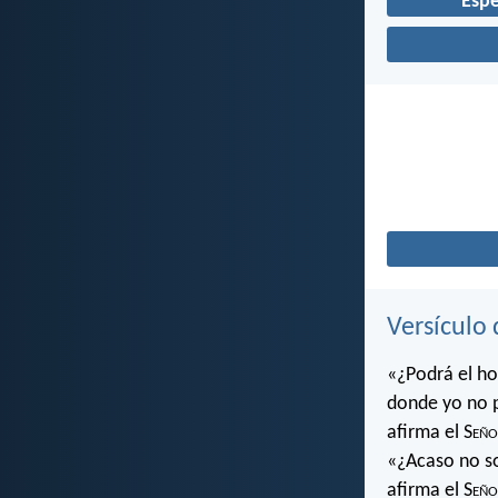
Esp
Versículo 
«¿Podrá el ho
donde yo no 
afirma el S
eño
«¿Acaso no soy
afirma el S
eño