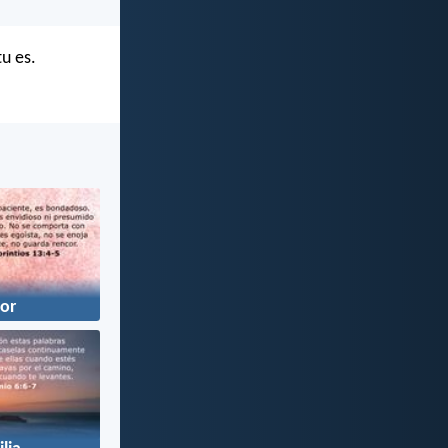
tu es.
or