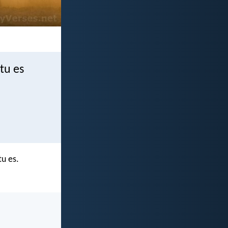
tu es
tu es.