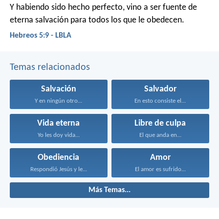
Y habiendo sido hecho perfecto, vino a ser fuente de
eterna salvación para todos los que le obedecen.
Hebreos 5:9 - LBLA
Temas relacionados
Salvación
Salvador
Y en ningún otro...
En esto consiste el...
Vida eterna
Libre de culpa
Yo les doy vida...
El que anda en...
Obediencia
Amor
Respondió Jesús y le...
El amor es sufrido...
Más Temas...