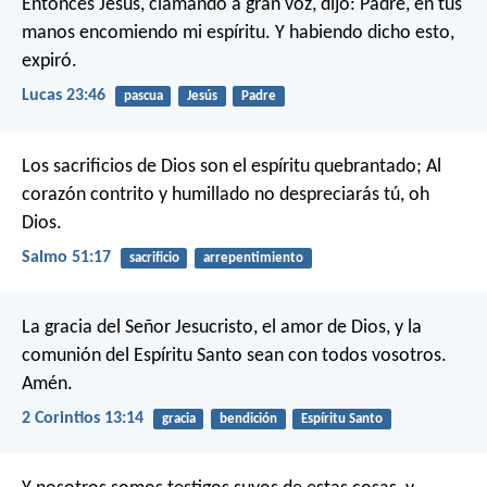
Entonces Jesús, clamando a gran voz, dijo: Padre, en tus
manos encomiendo mi espíritu. Y habiendo dicho esto,
expiró.
Lucas 23:46
pascua
Jesús
Padre
Los sacrificios de Dios son el espíritu quebrantado;
Al
corazón contrito y humillado no despreciarás tú, oh
Dios.
Salmo 51:17
sacrificio
arrepentimiento
La gracia del Señor Jesucristo, el amor de Dios, y la
comunión del Espíritu Santo sean con todos vosotros.
Amén.
2 Corintios 13:14
gracia
bendición
Espíritu Santo