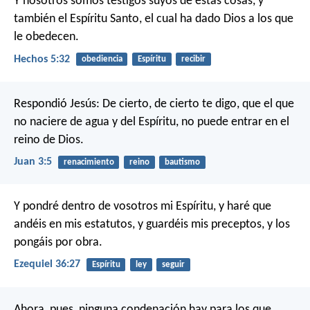
Y nosotros somos testigos suyos de estas cosas, y
también el Espíritu Santo, el cual ha dado Dios a los que
le obedecen.
Hechos 5:32
obediencia
Espíritu
recibir
Respondió Jesús: De cierto, de cierto te digo, que el que
no naciere de agua y del Espíritu, no puede entrar en el
reino de Dios.
Juan 3:5
renacimiento
reino
bautismo
Y pondré dentro de vosotros mi Espíritu, y haré que
andéis en mis estatutos, y guardéis mis preceptos, y los
pongáis por obra.
Ezequiel 36:27
Espíritu
ley
seguir
Ahora, pues, ninguna condenación hay para los que