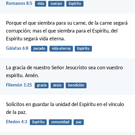
Romanos 8:5
vida
cuerpo
Espíritu
Porque el que siembra para su carne, de la carne segará
corrupción; mas el que siembra para el Espíritu, del
Espíritu segará vida eterna.
Gálatas 6:8
pecado
vida eterna
Espíritu
La gracia de nuestro Señor Jesucristo sea con vuestro
espíritu. Amén.
Filemón 1:25
gracia
Jesús
bendición
Solícitos en guardar la unidad del Espíritu en el vínculo
de la paz.
Efesios 4:3
Espíritu
comunidad
paz