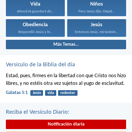
Vida
Niños
Jehová te guardará de...
Pero Jesús dijo: Dejad...
Obediencia
Jesús
Respondió Jesús y le...
Entonces Jesús, mirándolos, dijo...
Más Temas...
Versículo de la Biblia del día
Estad, pues, firmes en la libertad con que Cristo nos hizo
libres, y no estéis otra vez sujetos al yugo de esclavitud.
Gálatas 5:1
Jesús
vida
redentor
Reciba el Versículo Diario:
Notificación diaria