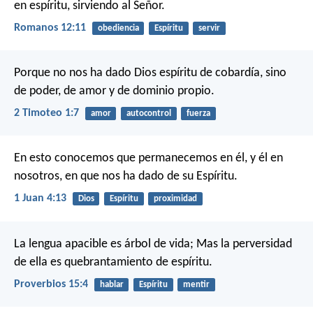
en espíritu, sirviendo al Señor.
Romanos 12:11
obediencia
Espíritu
servir
Porque no nos ha dado Dios espíritu de cobardía, sino
de poder, de amor y de dominio propio.
2 Timoteo 1:7
amor
autocontrol
fuerza
En esto conocemos que permanecemos en él, y él en
nosotros, en que nos ha dado de su Espíritu.
1 Juan 4:13
Dios
Espíritu
proximidad
La lengua apacible es árbol de vida;
Mas la perversidad
de ella es quebrantamiento de espíritu.
Proverbios 15:4
hablar
Espíritu
mentir