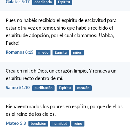
Gálatas 5:17
obediencia
Espíritu
Pues no habéis recibido el espíritu de esclavitud para
estar otra vez en temor, sino que habéis recibido el
espíritu de adopción, por el cual clamamos: !!Abba,
Padre!
Romanos 8:15
miedo
Espíritu
niños
Crea en mí, oh Dios, un corazón limpio,
Y renueva un
espíritu recto dentro de mí.
Salmo 51:10
purificación
Espíritu
corazón
Bienaventurados los pobres en espíritu, porque de ellos
es el reino de los cielos.
Mateo 5:3
bendición
humildad
reino