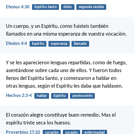
Efesios 4:30
Espíritu Santo
dolor
segunda venida
Un cuerpo, y un Espíritu, como fuisteis también
llamados en una misma esperanza de vuestra vocación.
Efesios 4:4
Espíritu
esperanza
llamado
Y se les aparecieron lenguas repartidas, como de fuego,
asentándose sobre cada uno de ellos. Y fueron todos
llenos del Espíritu Santo, y comenzaron a hablar en
otras lenguas, según el Espíritu les daba que hablasen.
Hechos 2:3-4
hablar
Espíritu
pentecostés
El corazón alegre constituye buen remedio;
Mas el
espíritu triste seca los huesos.
Proverbios 17:22
curación
corazón
enfermedad