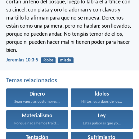
cortan un leño del bosque,
luego lo labra el artífice con
su cincel,
con plata y oro lo adornan
y con clavos y
martillo lo afirman
para que no se mueva.
Derechos
están como una palmera, pero no hablan;
son llevados,
porque no pueden andar.
No tengáis temor de ellos,
porque ni pueden hacer mal
ni tienen poder para hacer
bien.
Jeremías 10:3-5
ídolos
miedo
Temas relacionados
Dinero
Ídolos
Sean vuestras costumbres sin...
Hijitos, guardaos de los...
Materialismo
Ley
Porque nada hemos traído...
Estas palabras que yo...
Tentación
Sufrimiento