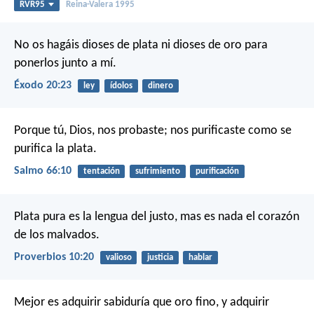
RVR95
Reina-Valera 1995
No os hagáis dioses de plata ni dioses de oro para
ponerlos junto a mí.
Éxodo 20:23
ley
ídolos
dinero
Porque tú, Dios, nos probaste;
nos purificaste como se
purifica la plata.
Salmo 66:10
tentación
sufrimiento
purificación
Plata pura es la lengua del justo,
mas es nada el corazón
de los malvados.
Proverbios 10:20
valioso
justicia
hablar
Mejor es adquirir sabiduría que oro fino,
y adquirir