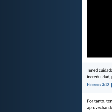
Tened cuidad
incredulidad, 
Hebreos 3:12
Por tanto, te
aprovechando 