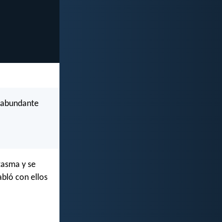
s abundante
tasma y se
abló con ellos