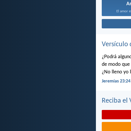
A
El amor e
Versículo 
¿Podrá algun
de modo que y
¿No lleno yo l
Jeremías 23:24
Reciba el 