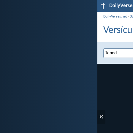
DailyVerse
DailyVerses.net
›
B
Versícu
«