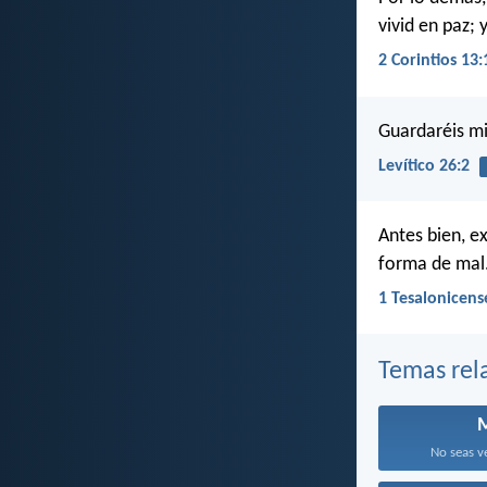
vivid en paz; 
2 Corintios 13:
Guardaréis mi
Levítico 26:2
Antes bien, 
forma de mal
1 Tesalonicens
Temas rel
No seas v