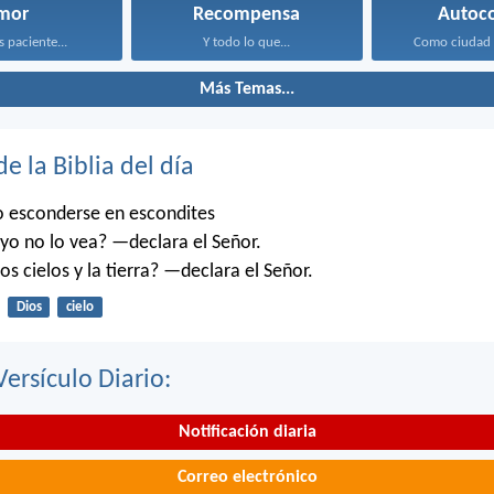
mor
Recompensa
Autoco
s paciente...
Y todo lo que...
Como ciudad i
Más Temas...
de la Biblia del día
o esconderse en escondites
o no lo vea? —declara el Señor.
os cielos y la tierra? —declara el Señor.
Dios
cielo
Versículo Diario:
Notificación diaria
Correo electrónico