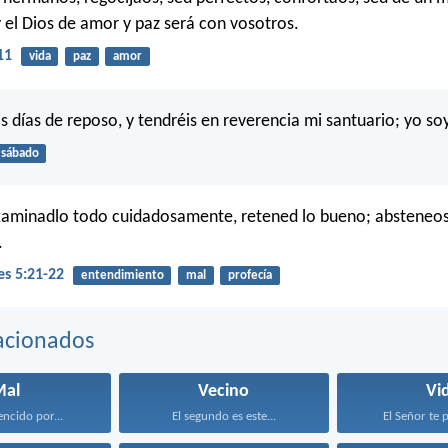
y el Dios de amor y paz será con vosotros.
11
vida
paz
amor
s días de reposo, y tendréis en reverencia mi santuario; yo soy
sábado
examinadlo todo cuidadosamente, retened lo bueno; absteneo
.
es 5:21-22
entendimiento
mal
profecía
acionados
Mal
Vecino
Vi
encido por...
El segundo es este...
El Señor te p