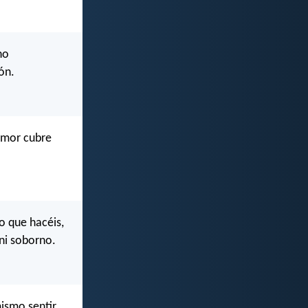
no
ón.
 amor cubre
o que hacéis,
 ni soborno.
ismo sentir,