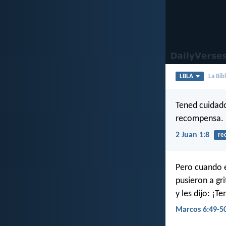
LBLA
La Bib
Tened cuidado
recompensa.
2 Juan 1:8
re
Pero cuando e
pusieron a gr
y les dijo: ¡T
Marcos 6:49-5