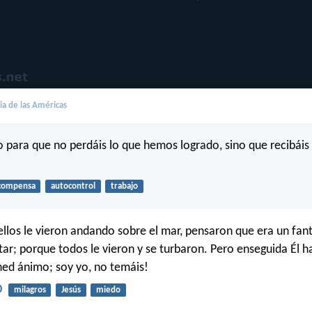
lia de las Américas
 para que no perdáis lo que hemos logrado, sino que recibái
compensa
autocontrol
trabajo
llos le vieron andando sobre el mar, pensaron que era un fan
itar; porque todos le vieron y se turbaron. Pero enseguida Él h
ened ánimo; soy yo, no temáis!
0
milagros
Jesús
miedo