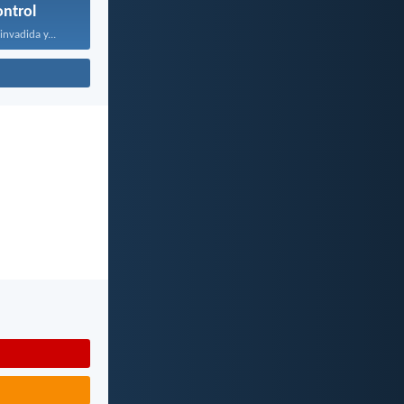
ntrol
nvadida y...