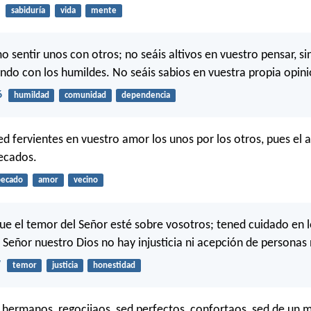
sabiduría
vida
mente
o sentir unos con otros; no seáis altivos en vuestro pensar, si
do con los humildes. No seáis sabios en vuestra propia opini
6
humildad
comunidad
dependencia
ed fervientes en vuestro amor los unos por los otros, pues el
ecados.
pecado
amor
vecino
ue el temor del Señor esté sobre vosotros; tened cuidado en l
 Señor nuestro Dios no hay injusticia ni acepción de personas
7
temor
justicia
honestidad
 hermanos, regocijaos, sed perfectos, confortaos, sed de un m