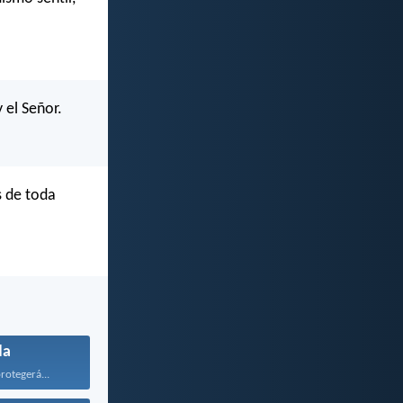
 el Señor.
s de toda
da
rotegerá...