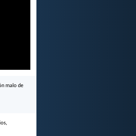
ón malo de
ios,