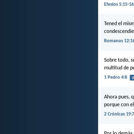
Efesios 5:15-16
Tened el mism
condescendien
Romanos 12:1
Sobre todo, s
multitud de p
1 Pedro 4:8
Ahora pues, q
porque con el
2 Crónicas 19:
Por lo demás,