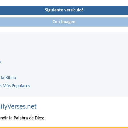
Siguiente versículo!
Con imagen
a
 la Biblia
os Más Populares
ilyVerses.net
ndir la Palabra de Dios: