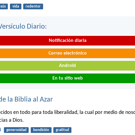
esús
vida
redentor
Versículo Diario:
Notificación diaria
Correo electrónico
Android
En tu sitio web
de la Biblia al Azar
ecidos en todo para toda liberalidad, la cual por medio de no
cias a Dios.
1
generosidad
bendición
gratitud