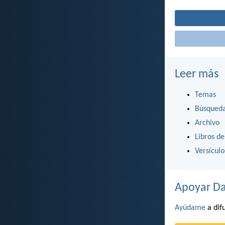
Leer más
Temas
Búsqued
Archivo
Libros de
Versícul
Apoyar Da
Ayúdame
a difu