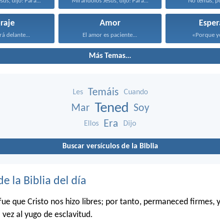
ús, dijo: Para...
Mirándolos Jesús, dijo: Para...
No temas, p
raje
Amor
Esper
rá delante...
El amor es paciente...
«Porque yo 
Más Temas...
Temáis
Les
Cuando
Tened
Mar
Soy
Era
Ellos
Dijo
Buscar versículos de la Biblia
de la Biblia del día
 fue que Cristo nos hizo libres; por tanto, permaneced firmes, 
 vez al yugo de esclavitud.