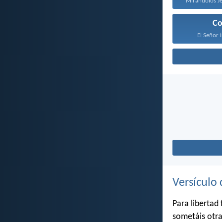
Mirándolos Jes
Co
El Señor i
Versículo 
Para libertad
sometáis otra