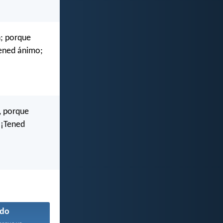
n; porque
!Tened ánimo;
, porque
 —¡Tened
do