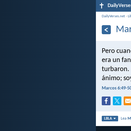
DailyVerse
DailyVerses.net
›
Li
Mar
Pero cuan
era un fan
turbaron. 
ánimo; so
Marcos 6:49-5
Lea
M
LBLA