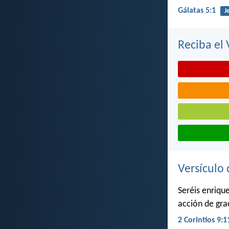
Gálatas 5:1
J
Reciba el 
Versículo 
Seréis enriqu
acción de gra
2 Corintios 9:1