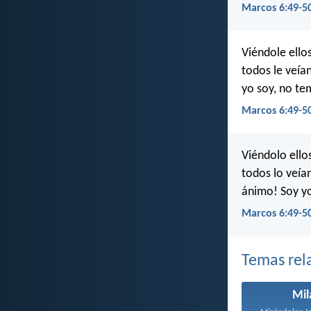
Marcos 6:49-50
Viéndole ello
todos le veían
yo soy, no te
Marcos 6:49-5
Viéndolo ello
todos lo veían
ánimo! Soy yo
Marcos 6:49-5
Temas rel
Mil