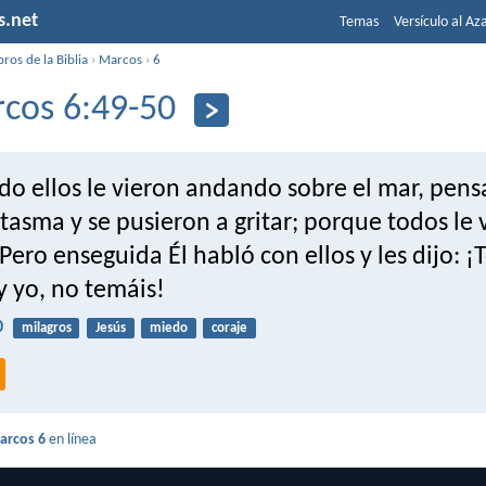
s.net
Temas
Versículo al Az
bros de la Biblia
›
Marcos
›
6
cos 6:49-50
do ellos le vieron andando sobre el mar, pen
tasma y se pusieron a gritar; porque todos le 
Pero enseguida Él habló con ellos y les dijo: 
y yo, no temáis!
0
milagros
Jesús
miedo
coraje
arcos 6
en línea