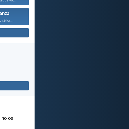
orque yo...
anza
sé los...
y no os