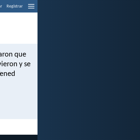
ar
Registrar
saron que
vieron y se
¡Tened