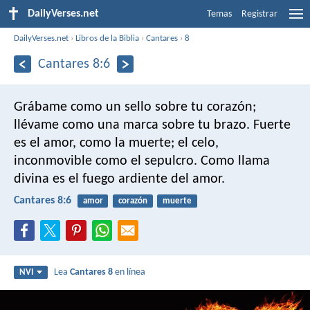
DailyVerses.net
Temas
Registrar
DailyVerses.net
›
Libros de la Biblia
›
Cantares
›
8
Cantares 8:6
Grábame como un sello sobre tu corazón;
llévame como una marca sobre tu brazo.
Fuerte
es el amor, como la muerte;
el celo,
inconmovible como el sepulcro.
Como llama
divina
es el fuego ardiente del amor.
Cantares 8:6
amor
corazón
muerte
Lea
Cantares 8
en línea
NVI