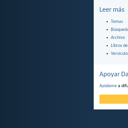
Leer más
Temas
Búsqued
Archivo
Libros de
Versícul
Apoyar Da
Ayúdame
a difu