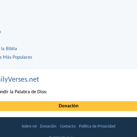
a
 la Biblia
os Más Populares
ilyVerses.net
ndir la Palabra de Dios:
Donación
Sobre mí
Donación
Contacto
Política de Privacidad