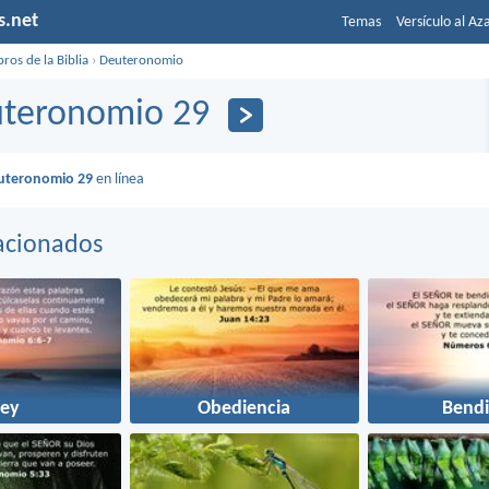
s.net
Temas
Versículo al Az
bros de la Biblia
›
Deuteronomio
teronomio 29
uteronomio 29
en línea
acionados
Ley
Obediencia
Bendi