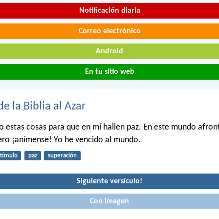
Notificación diaria
Correo electrónico
Android
En tu sitio web
de la Biblia al Azar
ho estas cosas para que en mí hallen paz. En este mundo afron
pero ¡anímense! Yo he vencido al mundo.
tímulo
paz
superación
Siguiente versículo!
Con imagen