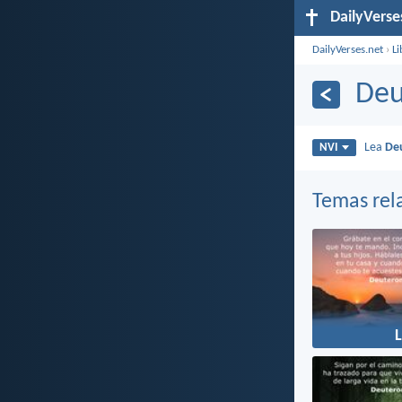
DailyVerse
DailyVerses.net
›
Li
Deu
Lea
De
NVI
Temas rel