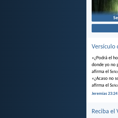
Se
Versículo 
«¿Podrá el ho
donde yo no 
afirma el S
eño
«¿Acaso no soy
afirma el S
eño
Jeremías 23:24
Reciba el 