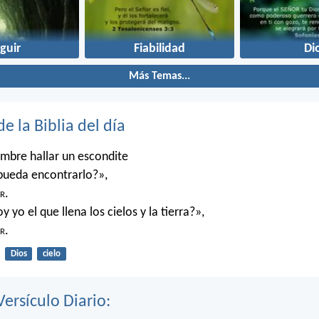
guir
Fiabilidad
Di
Más Temas...
de la Biblia del día
mbre hallar un escondite
pueda encontrarlo?»,
r
.
 yo el que llena los cielos y la tierra?»,
r
.
Dios
cielo
Versículo Diario: