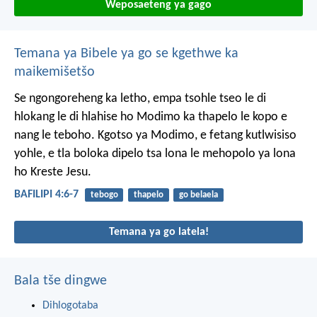
Weposaeteng ya gago
Temana ya Bibele ya go se kgethwe ka
maikemišetšo
Se ngongoreheng ka letho, empa tsohle tseo le di
hlokang le di hlahise ho Modimo ka thapelo le kopo e
nang le teboho. Kgotso ya Modimo, e fetang kutlwisiso
yohle, e tla boloka dipelo tsa lona le mehopolo ya lona
ho Kreste Jesu.
BAFILIPI 4:6-7
tebogo
thapelo
go belaela
Temana ya go latela!
Bala tše dingwe
Dihlogotaba