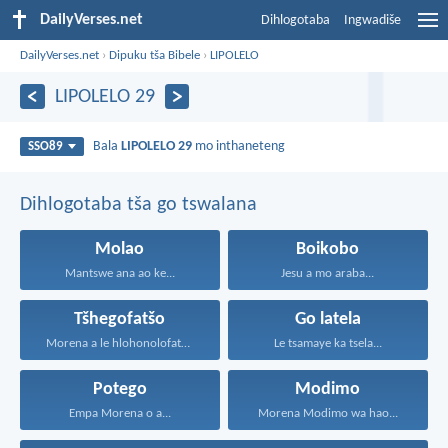
DailyVerses.net
Dihlogotaba
Ingwadiše
DailyVerses.net
›
Dipuku tša Bibele
›
LIPOLELO
LIPOLELO 29
Bala
LIPOLELO 29
mo inthaneteng
SSO89
Dihlogotaba tša go tswalana
Molao
Boikobo
Mantswe ana ao ke...
Jesu a mo araba...
Tšhegofatšo
Go latela
Morena a le hlohonolofatse...
Le tsamaye ka tsela...
Potego
Modimo
Empa Morena o a...
Morena Modimo wa hao...