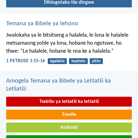
Dihlogotaba tše dingwe
Temana ya Bibele ya lehono
Jwalokaha ya le bitsitseng a halalela, le lona le halalele
metsamaong yohle ya lona,
hobane ho ngotswe, ho
thwe: “Le halalele, hobane le nna ke a halalela.”
1 PETROSE 1:15-16
kgalalelo
bophelo
pitšo
Amogela Temana ya Bibele ya Letšatši ka
Letšatši:
Tsebišo ya letšatši ka letšatši
Emeile
Android