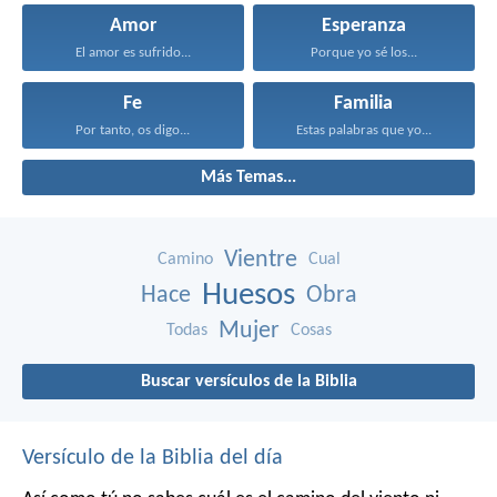
Amor
Esperanza
El amor es sufrido...
Porque yo sé los...
Fe
Familia
Por tanto, os digo...
Estas palabras que yo...
Más Temas...
Vientre
Camino
Cual
Huesos
Hace
Obra
Mujer
Todas
Cosas
Buscar versículos de la Biblia
Versículo de la Biblia del día