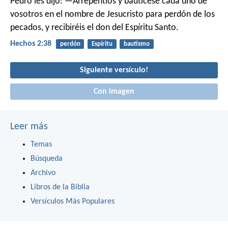
Pedro les dijo: —Arrepentíos y bautícese cada uno de
vosotros en el nombre de Jesucristo para perdón de los
pecados, y recibiréis el don del Espíritu Santo.
Hechos 2:38
perdón
Espíritu
bautismo
Siguiente versículo!
Con imagen
Leer más
Temas
Búsqueda
Archivo
Libros de la Biblia
Versículos Más Populares