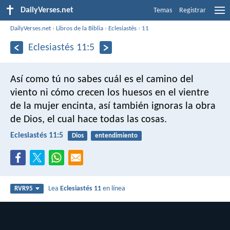
DailyVerses.net
Temas
Registrar
DailyVerses.net
›
Libros de la Biblia
›
Eclesiastés
›
11
Eclesiastés 11:5
Así como tú no sabes cuál es el camino del
viento ni cómo crecen los huesos en el vientre
de la mujer encinta, así también ignoras la obra
de Dios, el cual hace todas las cosas.
Eclesiastés 11:5
Dios
entendimiento
Lea
Eclesiastés 11
en línea
RVR95