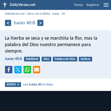
DailyVerses.net
Temas
Registrar
DailyVerses.net
›
Libros de la Biblia
›
Isaías
›
40
Isaías 40:8
La hierba se seca y se marchita la flor,
mas la
palabra del Dios nuestro permanece para
siempre.
Isaías 40:8
fiabilidad
Dios
Palabra de Dios
belleza
Lea
Isaías 40
en línea
RVR95