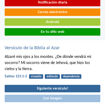
Notificación diaria
Correo electrónico
Android
En tu sitio web
Versículo de la Biblia al Azar
Alzaré mis ojos a los montes.
¿De dónde vendrá mi
socorro?
Mi socorro viene de Jehová,
que hizo los
cielos y la tierra.
Salmo 121:1-2
creación
estímulo
dependencia
Siguiente versículo!
Con imagen