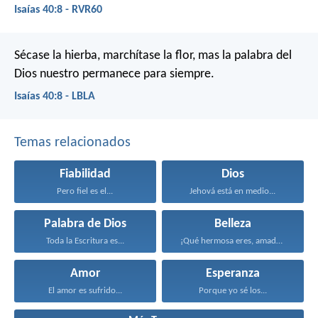
Isaías 40:8 - RVR60
Sécase la hierba, marchítase la flor,
mas la palabra del
Dios nuestro permanece para siempre.
Isaías 40:8 - LBLA
Temas relacionados
Fiabilidad
Dios
Pero fiel es el...
Jehová está en medio...
Palabra de Dios
Belleza
Toda la Escritura es...
¡Qué hermosa eres, amada...
Amor
Esperanza
El amor es sufrido...
Porque yo sé los...