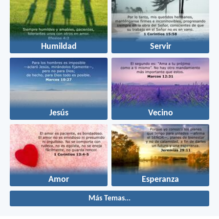
Humildad
Servir
Jesús
Vecino
Amor
Esperanza
Más Temas...