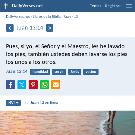
DailyVerses.net
Temas
Registrar
DailyVerses.net
›
Libros de la Biblia
›
Juan
›
13
Juan 13:14
Pues, si yo, el Señor y el Maestro, les he lavado
los pies, también ustedes deben lavarse los pies
los unos a los otros.
Juan 13:14
humildad
servir
Jesús
vecino
Lea
Juan 13
en línea
NVI