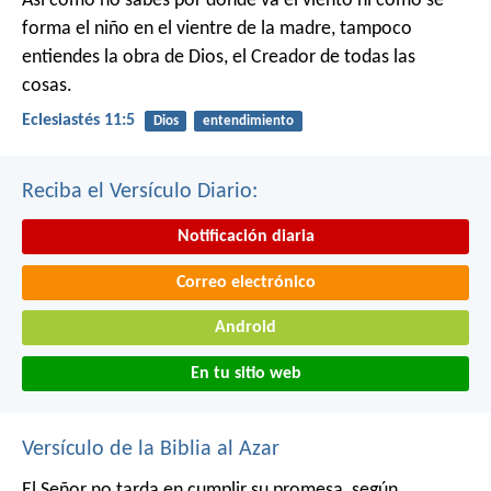
Así como no sabes por dónde va el viento
ni cómo se
forma el niño en el vientre de la madre,
tampoco
entiendes la obra de Dios,
el Creador de todas las
cosas.
Eclesiastés 11:5
Dios
entendimiento
Reciba el Versículo Diario:
Notificación diaria
Correo electrónico
Android
En tu sitio web
Versículo de la Biblia al Azar
El Señor no tarda en cumplir su promesa, según