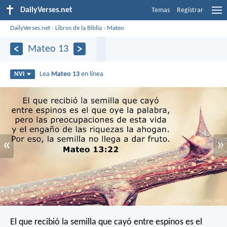
DailyVerses.net
Temas
Registrar
DailyVerses.net
›
Libros de la Biblia
›
Mateo
Mateo 13
Lea
Mateo 13
en línea
NVI
«
»
El que recibió la semilla que cayó entre espinos es el