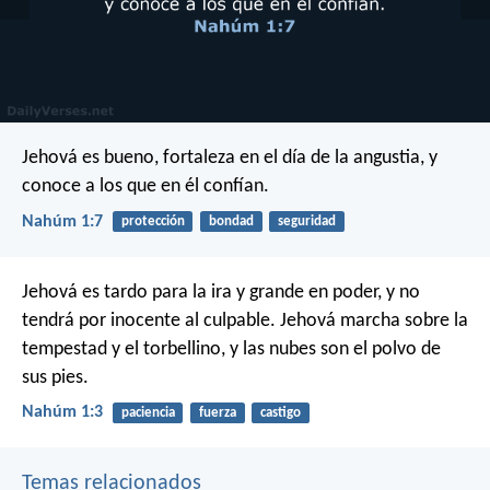
Jehová es bueno,
fortaleza en el día de la angustia,
y
conoce a los que en él confían.
Nahúm 1:7
protección
bondad
seguridad
Jehová es tardo para la ira y grande en poder,
y no
tendrá por inocente al culpable.
Jehová marcha sobre la
tempestad y el torbellino,
y las nubes son el polvo de
sus pies.
Nahúm 1:3
paciencia
fuerza
castigo
Temas relacionados