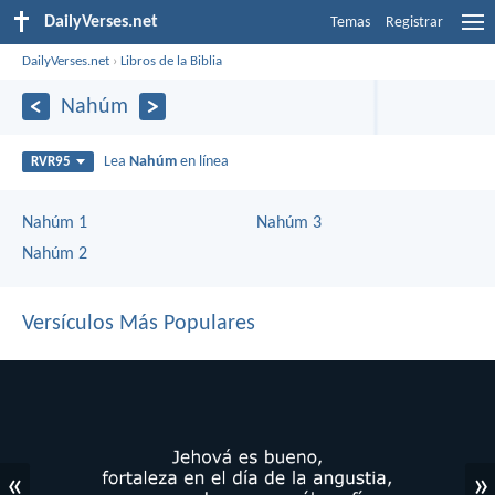
DailyVerses.net
Temas
Registrar
DailyVerses.net
›
Libros de la Biblia
Nahúm
Lea
Nahúm
en línea
RVR95
Nahúm 1
Nahúm 3
Nahúm 2
Versículos Más Populares
«
»