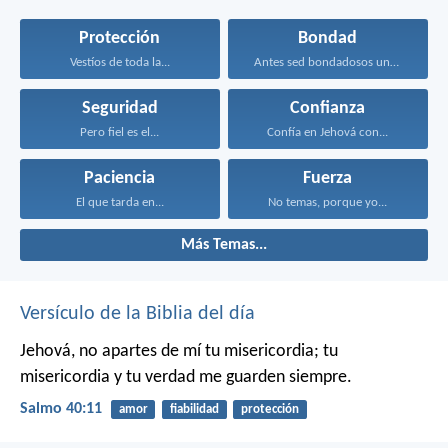
Protección
Bondad
Vestíos de toda la...
Antes sed bondadosos unos...
Seguridad
Confianza
Pero fiel es el...
Confía en Jehová con...
Paciencia
Fuerza
El que tarda en...
No temas, porque yo...
Más Temas...
Versículo de la Biblia del día
Jehová, no apartes de mí tu misericordia;
tu
misericordia y tu verdad me guarden siempre.
Salmo 40:11
amor
fiabilidad
protección