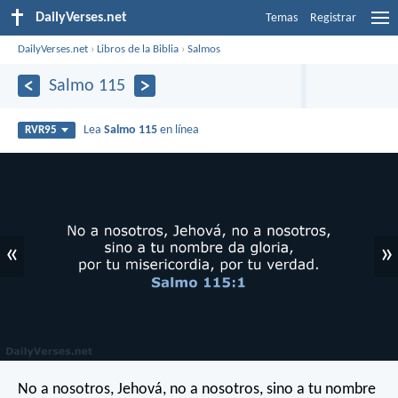
DailyVerses.net
Temas
Registrar
DailyVerses.net
›
Libros de la Biblia
›
Salmos
Salmo 115
Lea
Salmo 115
en línea
RVR95
«
»
No a nosotros, Jehová, no a nosotros,
sino a tu nombre