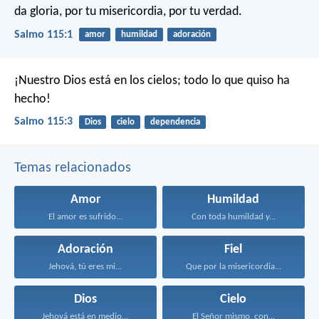
da gloria,
por tu misericordia, por tu verdad.
Salmo 115:1
amor
humildad
adoración
¡Nuestro Dios está en los cielos;
todo lo que quiso ha
hecho!
Salmo 115:3
Dios
cielo
dependencia
Temas relacionados
Amor
Humildad
El amor es sufrido...
Con toda humildad y...
Adoración
Fiel
Jehová, tú eres mi...
Que por la misericordia...
Dios
Cielo
Jehová está en medio...
El Señor mismo, con...