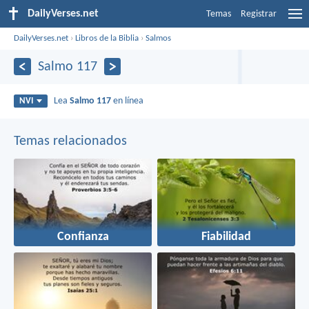
DailyVerses.net
Temas
Registrar
DailyVerses.net
›
Libros de la Biblia
›
Salmos
Salmo 117
Lea
Salmo 117
en línea
NVI
Temas relacionados
Confianza
Fiabilidad