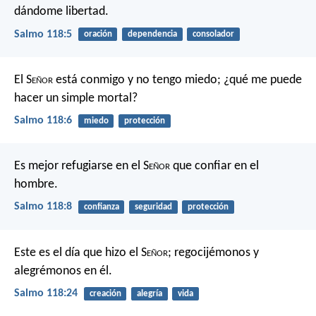
dándome libertad.
Salmo 118:5
oración
dependencia
consolador
El S
eñor
está conmigo y no tengo miedo;
¿qué me puede
hacer un simple mortal?
Salmo 118:6
miedo
protección
Es mejor refugiarse en el S
eñor
que confiar en el
hombre.
Salmo 118:8
confianza
seguridad
protección
Este es el día que hizo el S
eñor
;
regocijémonos y
alegrémonos en él.
Salmo 118:24
creación
alegría
vida