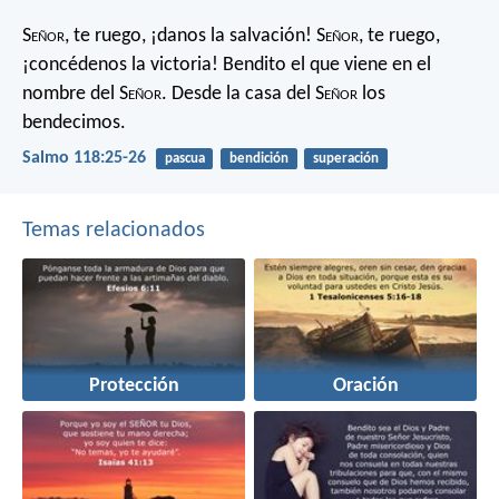
S
eñor
, te ruego, ¡danos la salvación!
S
eñor
, te ruego,
¡concédenos la victoria!
Bendito el que viene en el
nombre del S
eñor
.
Desde la casa del S
eñor
los
bendecimos.
Salmo 118:25-26
pascua
bendición
superación
Temas relacionados
Protección
Oración