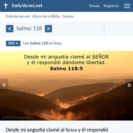
DailyVerses.net
Temas
Registrar
DailyVerses.net
›
Libros de la Biblia
›
Salmos
Salmo 118
Lea
Salmo 118
en línea
NVI
«
»
Desde mi angustia clamé al S
eñor
y él respondió