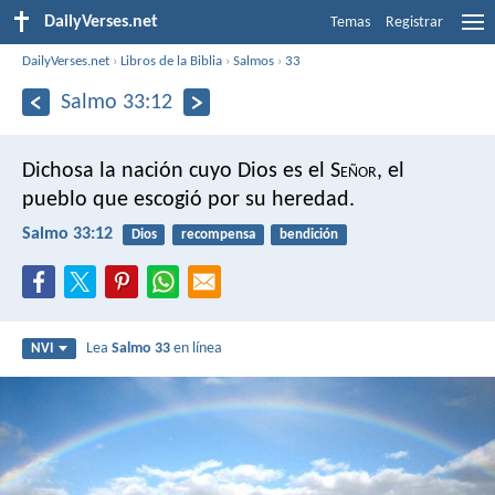
DailyVerses.net
Temas
Registrar
DailyVerses.net
›
Libros de la Biblia
›
Salmos
›
33
Salmo 33:12
Dichosa la nación cuyo Dios es el S
eñor
,
el
pueblo que escogió por su heredad.
Salmo 33:12
Dios
recompensa
bendición
Lea
Salmo 33
en línea
NVI