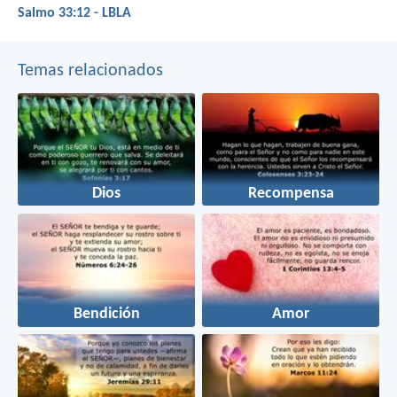
Salmo 33:12 - LBLA
Temas relacionados
Dios
Recompensa
Bendición
Amor