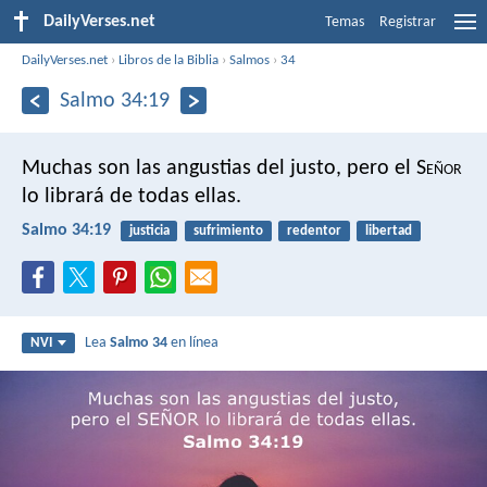
DailyVerses.net
Temas
Registrar
DailyVerses.net
›
Libros de la Biblia
›
Salmos
›
34
Salmo 34:19
Muchas son las angustias del justo,
pero el S
eñor
lo librará de todas ellas.
Salmo 34:19
justicia
sufrimiento
redentor
libertad
Lea
Salmo 34
en línea
NVI