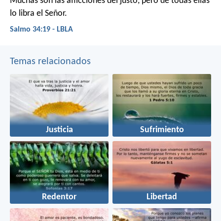
Muchas son las aflicciones del justo,
pero de todas ellas
lo libra el Señor.
Salmo 34:19 - LBLA
Temas relacionados
Justicia
Sufrimiento
Redentor
Libertad