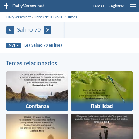
DailyVerses.net
Temas
Registrar
DailyVerses.net
›
Libros de la Biblia
›
Salmos
Salmo 70
Lea
Salmo 70
en línea
NVI
Temas relacionados
Confianza
Fiabilidad