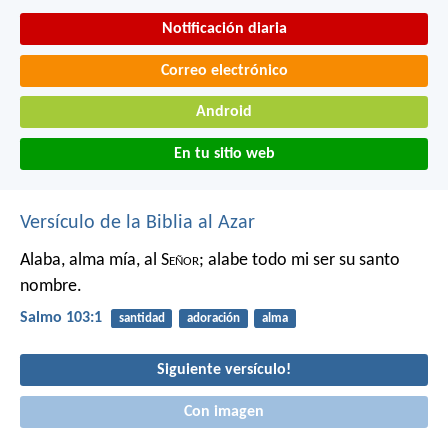
Notificación diaria
Correo electrónico
Android
En tu sitio web
Versículo de la Biblia al Azar
Alaba, alma mía, al S
eñor
;
alabe todo mi ser su santo
nombre.
Salmo 103:1
santidad
adoración
alma
Siguiente versículo!
Con imagen