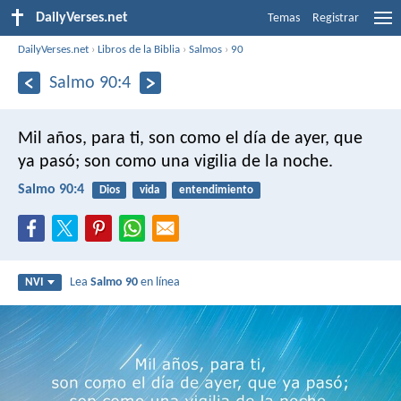
DailyVerses.net
Temas
Registrar
DailyVerses.net
›
Libros de la Biblia
›
Salmos
›
90
Salmo 90:4
Mil años, para ti,
son como el día de ayer, que
ya pasó;
son como una vigilia de la noche.
Salmo 90:4
Dios
vida
entendimiento
Lea
Salmo 90
en línea
NVI