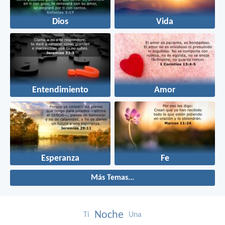
Dios
Vida
Entendimiento
Amor
Esperanza
Fe
Más Temas...
Noche
Ti
Una