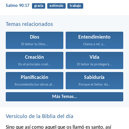
Salmo 90:17
gracia
estímulo
trabajo
Temas relacionados
Dios
Entendimiento
El Señor tu Dios...
Clama a mí, y...
Creación
Vida
En el principio creó...
El Señor te protegerá...
Planificación
Sabiduría
Encomienda tus obras al...
Porque el Señor da...
Más Temas...
Versículo de la Biblia del día
Sino que así como aquel que os llamó es santo, así