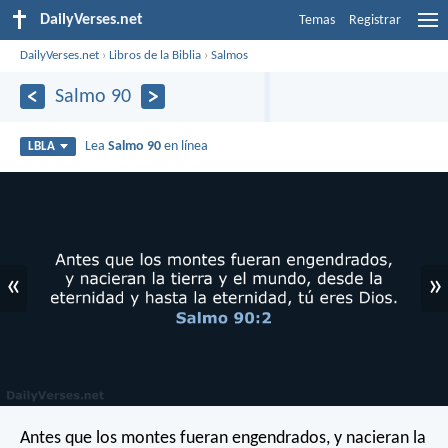
DailyVerses.net
Temas
Registrar
DailyVerses.net
›
Libros de la Biblia
›
Salmos
Salmo 90
Lea
Salmo 90
en línea
LBLA
«
»
Antes que los montes fueran engendrados,
y nacieran la