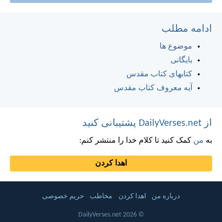
ادامه مطلب
موضوع ها
بایگانی
کتابهای کتاب مقدس
آیه معروف کتاب مقدس
از DailyVerses.net پشتیبانی کنید
به
من
کمک کنید تا کلام خدا را منتشر کنم:
اهدا کردن
درباره من
اهدا کردن
مخاطب
حریم خصوصی
© 2026 DailyVerses.net