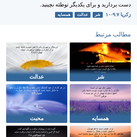
دست برداريد و برای يكديگر توطئه نچينيد.
زكريا ۷:‏۹-‏۱۰
شر
عدالت
همسایه
مطالب مرتبط
شر
عدالت
همسایه
محبت