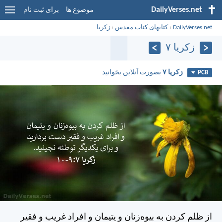
DailyVerses.net
موضوع ها
برای ثبت نام
DailyVerses.net
›
کتابهای کتاب مقدس
›
زكريا
زكريا ۷
زكريا ۷
بصورت آنلاین بخوانید
PCB
از ظلم كردن به بيوه‌زنان و يتيمان و افراد غريب و فقير