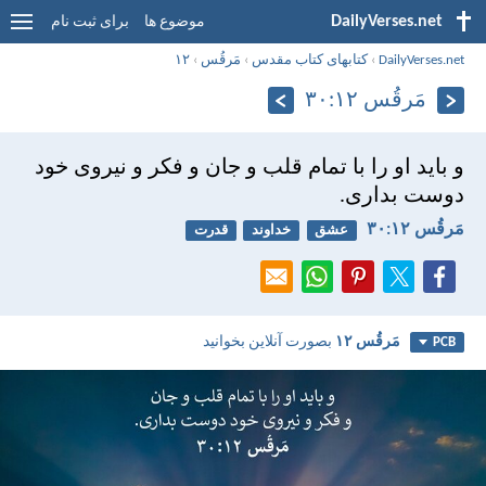
DailyVerses.net
موضوع ها
برای ثبت نام
DailyVerses.net
›
کتابهای کتاب مقدس
›
مَرقُس
›
۱۲
مَرقُس ۱۲:‏۳۰
و بايد او را با تمام قلب و جان و فكر و نيروی خود
دوست بداری.
مَرقُس ۱۲:‏۳۰
عشق
خداوند
قدرت
مَرقُس ۱۲
بصورت آنلاین بخوانید
PCB