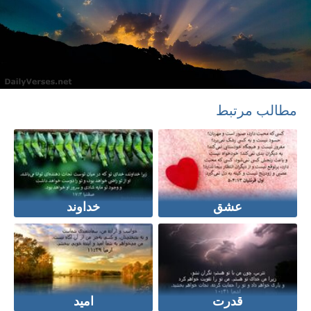
مطالب مرتبط
عشق
خداوند
قدرت
امید