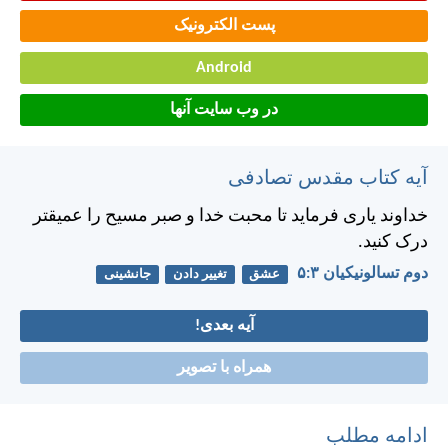
پست الکترونیک
Android
در وب سایت آنها
آیه کتاب مقدس تصادفی
خداوند ياری فرمايد تا محبت خدا و صبر مسيح را عميقتر
درک كنيد.
دوم تسالونيکیان ۳:‏۵
عشق
تغییر دادن
جانشینی
آیه بعدی!
همراه با تصویر
ادامه مطلب