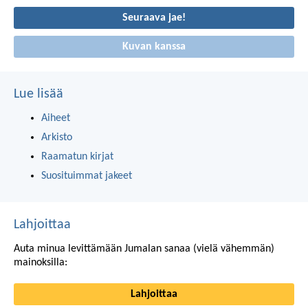
Seuraava jae!
Kuvan kanssa
Lue lisää
Aiheet
Arkisto
Raamatun kirjat
Suosituimmat jakeet
Lahjoittaa
Auta minua levittämään Jumalan sanaa (vielä vähemmän)
mainoksilla:
Lahjoittaa