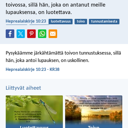
toivossa, sillä hän, joka on antanut meille
lupauksensa, on luotettava.
Heprealaiskirje 10:23
luotettavuus
toivo
tunnustamisesta
lupauksista
uskollinen
Pysykäämme järkähtämättä toivon tunnustuksessa, sillä
hän, joka antoi lupauksen, on uskollinen.
Heprealaiskirje 10:23 - KR38
Liittyvät aiheet