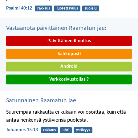
Psalmi 40:12
rakkaus
luotettavuus
suojelu
Vastaanota päivittäinen Raamatun jae:
Päivittäinen ilmoitus
Sähköposti
Android
Verkkosivustollasi?
Satunnainen Raamatun jae
Suurempaa rakkautta ei kukaan voi osoittaa, kuin että
antaa henkensä ystäviensä puolesta.
Johannes 15:13
rakkaus
uhri
ystävyys