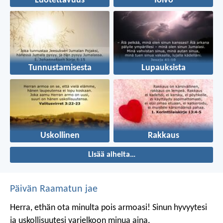
Luotettavuus
Toivo
Tunnustamisesta
Lupauksista
Uskollinen
Rakkaus
Lisää aiheita…
Päivän Raamatun jae
Herra, ethän ota minulta pois armoasi!
Sinun hyvyytesi
ja uskollisuutesi
varjelkoon minua aina.