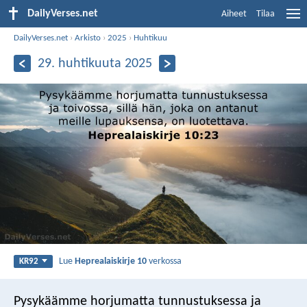
DailyVerses.net
Aiheet
Tilaa
DailyVerses.net
›
Arkisto
›
2025
›
Huhtikuu
29. huhtikuuta 2025
Lue
Heprealaiskirje 10
verkossa
KR92
Pysykäämme horjumatta tunnustuksessa ja