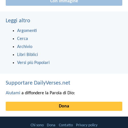
Con immagine
Leggi altro
Argomenti
Cerca
Archivio
Libri Biblici
Versi più Popolari
Supportare DailyVerses.net
Aiutami
a diffondere la Parola di Dio:
Dona
Chi sono
Dona
Contatto
Privacy policy