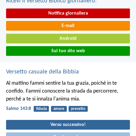
Ricevi il versetto Biblico giornaliero:
Notifica giornaliera
E-mail
Android
Sul tuo sito web
Versetto casuale della Bibbia
Al mattino fammi sentire la tua grazia,
poiché in te
confido.
Fammi conoscere la strada da percorrere,
perché a te si innalza l'anima mia.
Salmo 143:8
fiducia
amore
precetto
Verso successivo!