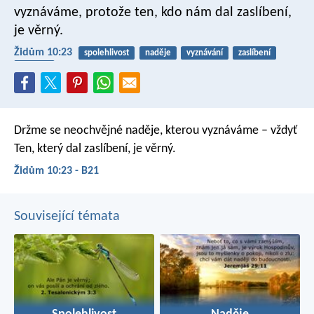
vyznáváme, protože ten, kdo nám dal zaslíbení,
je věrný.
Židům 10:23
spolehlivost
naděje
vyznávání
zaslíbení
věrnost
Držme se neochvějné naděje, kterou vyznáváme – vždyť
Ten, který dal zaslíbení, je věrný.
Židům 10:23 - B21
Související témata