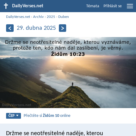
DailyVerses.net
Témata
Přihlásit se
DailyVerses.net
›
Archiv
›
2025
›
Duben
29. dubna 2025
Přečtěte si
Židům 10
online
ČEP
Držme se neotřesitelné naděje, kterou