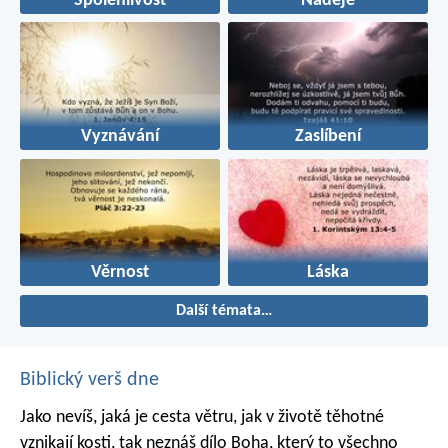
Spolehlivost
Naděje
Vyznávání
Zaslíbení
Věrnost
Láska
Další témata…
Biblický verš dne
Jako nevíš, jaká je cesta větru,
jak v životě těhotné
vznikají kosti,
tak neznáš dílo Boha,
který to všechno