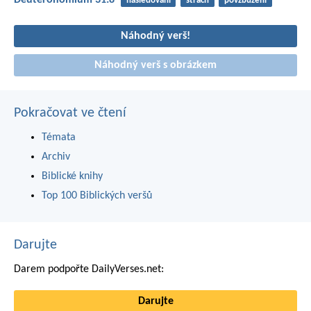
Deuteronomium 31:8
následování
strach
povzbuzení
Náhodný verš!
Náhodný verš s obrázkem
Pokračovat ve čtení
Témata
Archiv
Biblické knihy
Top 100 Biblických veršů
Darujte
Darem podpořte DailyVerses.net:
Darujte