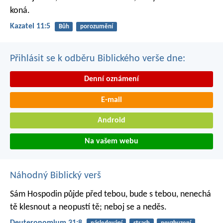
koná.
Kazatel 11:5
Bůh
porozumění
Přihlásit se k odběru Biblického verše dne:
Denní oznámení
E-mail
Android
Na vašem webu
Náhodný Biblický verš
Sám Hospodin půjde před tebou, bude s tebou, nenechá
tě klesnout a neopustí tě; neboj se a neděs.