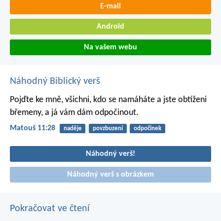
E-mail
Android
Na vašem webu
Náhodný Biblický verš
Pojďte ke mně, všichni, kdo se namáháte a jste obtíženi
břemeny, a já vám dám odpočinout.
Matouš 11:28
naděje
povzbuzení
odpočinek
Náhodný verš!
Náhodný verš s obrázkem
Pokračovat ve čtení