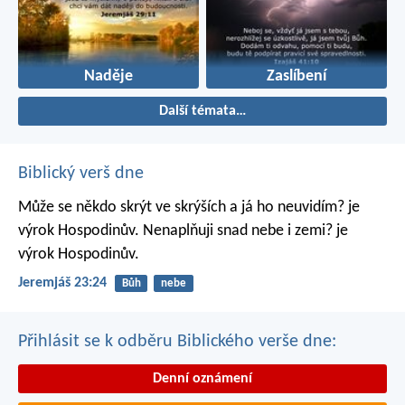
Naděje
Zaslíbení
Další témata…
Biblický verš dne
Může se někdo skrýt ve skrýších
a já ho neuvidím? je
výrok Hospodinův.
Nenaplňuji snad nebe i zemi? je
výrok Hospodinův.
Jeremjáš 23:24
Bůh
nebe
Přihlásit se k odběru Biblického verše dne:
Denní oznámení