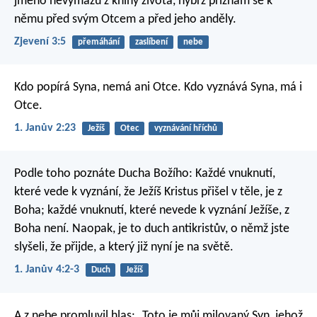
jméno nevymažu z knihy života, nýbrž přiznám se k
němu před svým Otcem a před jeho anděly.
Zjevení 3:5
přemáhání
zaslíbení
nebe
Kdo popírá Syna, nemá ani Otce. Kdo vyznává Syna, má i
Otce.
1. Janův 2:23
Ježíš
Otec
vyznávání hříchů
Podle toho poznáte Ducha Božího: Každé vnuknutí,
které vede k vyznání, že Ježíš Kristus přišel v těle, je z
Boha; každé vnuknutí, které nevede k vyznání Ježíše, z
Boha není. Naopak, je to duch antikristův, o němž jste
slyšeli, že přijde, a který již nyní je na světě.
1. Janův 4:2-3
Duch
Ježíš
A z nebe promluvil hlas: „Toto je můj milovaný Syn, jehož