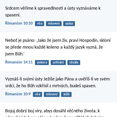
Srdcem věříme k spravedlnosti a ústy vyznáváme k
spasení.
Římanům 10:10
víra
mluvení
spása
Neboť je psáno:
‚Jako že jsem živ, praví Hospodin,
skloní
se přede mnou každé koleno
a každý jazyk vyzná, že
jsem Bůh.‘
Římanům 14:11
pokora
uctívání
chvála
Vyznáš-li svými ústy Ježíše jako Pána a uvěříš-li ve svém
srdci, že ho Bůh vzkřísil z mrtvých, budeš spasen.
Římanům 10:9
víra
mluvení
Ježíš
Bojuj dobrý boj víry, abys dosáhl věčného života, k