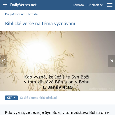
DailyVerses.net
Témata
Přihlásit se
DailyVerses.net
›
Témata
Biblické verše na téma vyznávání
«
»
ČEP
Český ekumenický překlad
Kdo vyzná, že Ježíš je Syn Boží, v tom zůstává Bůh a on v