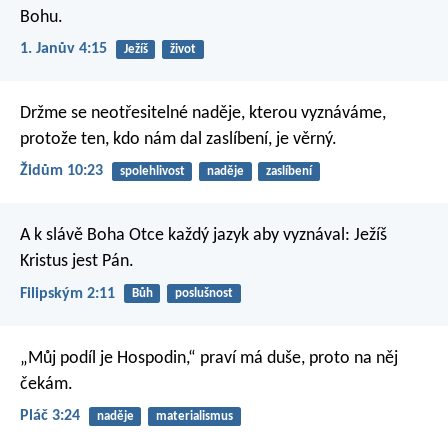
Bohu.
1. Janův 4:15
Ježíš
život
Držme se neotřesitelné naděje, kterou vyznáváme,
protože ten, kdo nám dal zaslíbení, je věrný.
Židům 10:23
spolehlivost
naděje
zaslíbení
A k slávě Boha Otce každý jazyk aby vyznával:
Ježíš
Kristus jest Pán.
Filipským 2:11
Bůh
poslušnost
„Můj podíl je Hospodin,“ praví má duše,
proto na něj
čekám.
Pláč 3:24
naděje
materialismus