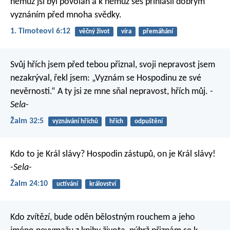
němuž jsi byl povolán a k němuž ses přihlásil dobrým
vyznáním před mnoha svědky.
1. Timoteovi 6:12
věčný život
víra
přemáhání
Svůj hřích jsem před tebou přiznal,
svoji nepravost jsem
nezakrýval,
řekl jsem: „Vyznám se Hospodinu ze své
nevěrnosti.“
A ty jsi ze mne sňal nepravost, hřích můj.
-
Sela-
Žalm 32:5
vyznávání hříchů
hřích
odpuštění
Kdo to je Král slávy?
Hospodin zástupů, on je Král slávy!
-Sela-
Žalm 24:10
uctívání
království
Kdo zvítězí, bude oděn bělostným rouchem a jeho