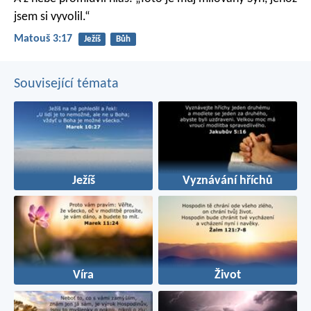
jsem si vyvolil.“
Matouš 3:17
Ježíš
Bůh
Související témata
Ježíš
Vyznávání hříchů
Víra
Život