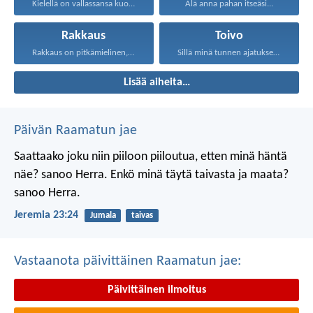
Kielellä on vallassansa kuolema...
Älä anna pahan itseäsi...
Rakkaus
Toivo
Rakkaus on pitkämielinen, rakkaus...
Sillä minä tunnen ajatukseni...
Lisää aiheita…
Päivän Raamatun jae
Saattaako joku niin piiloon piiloutua,
etten minä häntä
näe? sanoo Herra.
Enkö minä täytä taivasta ja maata?
sanoo Herra.
Jeremia 23:24
Jumala
taivas
Vastaanota päivittäinen Raamatun jae:
Päivittäinen ilmoitus