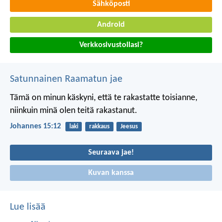
Sähköposti
Android
Verkkosivustollasi?
Satunnainen Raamatun jae
Tämä on minun käskyni, että te rakastatte toisianne,
niinkuin minä olen teitä rakastanut.
Johannes 15:12
laki
rakkaus
Jeesus
Seuraava jae!
Kuvan kanssa
Lue lisää