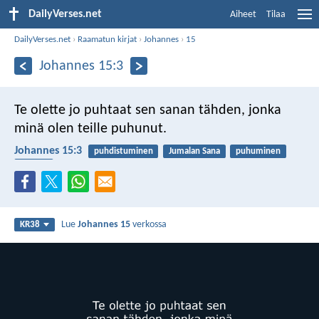
DailyVerses.net
Aiheet
Tilaa
DailyVerses.net
›
Raamatun kirjat
›
Johannes
›
15
Johannes 15:3
Te olette jo puhtaat sen sanan tähden, jonka
minä olen teille puhunut.
Johannes 15:3
puhdistuminen
Jumalan Sana
puhuminen
pahuus
Lue
Johannes 15
verkossa
KR38