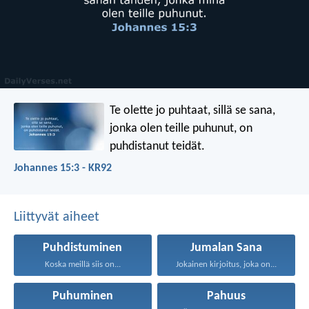
Te olette jo puhtaat, sillä se sana,
jonka olen teille puhunut, on
puhdistanut teidät.
Johannes 15:3 - KR92
Liittyvät aiheet
Puhdistuminen
Jumalan Sana
Koska meillä siis on...
Jokainen kirjoitus, joka on...
Puhuminen
Pahuus