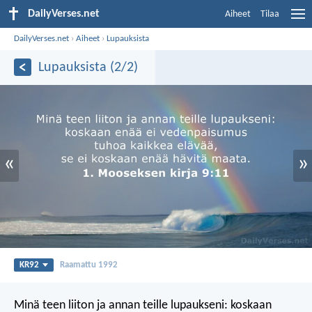
DailyVerses.net
Aiheet
Tilaa
DailyVerses.net
›
Aiheet
›
Lupauksista
Lupauksista (2/2)
«
»
KR92
Raamattu 1992
Minä teen liiton ja annan teille lupaukseni: koskaan