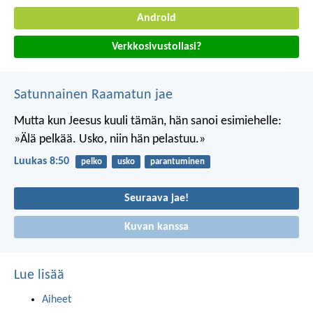
Android
Verkkosivustollasi?
Satunnainen Raamatun jae
Mutta kun Jeesus kuuli tämän, hän sanoi esimiehelle:
»Älä pelkää. Usko, niin hän pelastuu.»
Luukas 8:50
pelko
usko
parantuminen
Seuraava jae!
Kuvan kanssa
Lue lisää
Aiheet