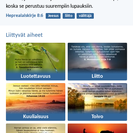
koska se perustuu suurempiin lupauksiin.
Heprealaiskirje 8:6
Jeesus
liitto
välittäjä
Liittyvät aiheet
Luotettavuus
Liitto
Kuuliaisuus
Toivo