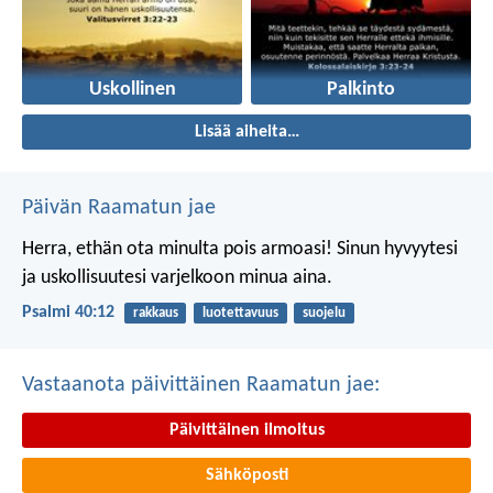
Uskollinen
Palkinto
Lisää aiheita…
Päivän Raamatun jae
Herra, ethän ota minulta pois armoasi!
Sinun hyvyytesi
ja uskollisuutesi
varjelkoon minua aina.
Psalmi 40:12
rakkaus
luotettavuus
suojelu
Vastaanota päivittäinen Raamatun jae:
Päivittäinen ilmoitus
Sähköposti