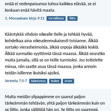
enää ei vedenpaisumus tuhoa kaikkea elävää, se ei
koskaan enää hävitä maata.
1. Mooseksen kirja 9:11
turvallisuus
liitto
Kääntykää vihdoin oikealle tielle ja tehkää hyvää,
kohdelkaa aina oikeudenmukaisesti toisianne. Älkää
sortako vierasheimoisia, älkää orpoja älkääkä leskiä.
Älkää surmatko syyttömiä tässä maassa. Älkää seuratko
muita jumalia, sillä se on teille turmioksi. Jos tottelette
minua, niin saatte asua tässä maassa, jonka annoin
teidän isillenne ikuisiksi ajoiksi.
Jeremia 7:5-7
kääntymys
lesket
orvot
Mutta meidän ylipappimme on saanut paljon
tärkeämmän tehtävän, yhtä paljon tärkeämmän kuin on
se liitto, jonka välittäjä hän on. Se liitto on suurempi,