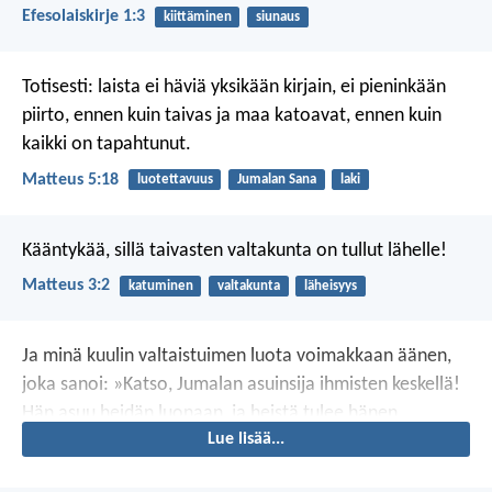
Efesolaiskirje 1:3
kiittäminen
siunaus
Totisesti: laista ei häviä yksikään kirjain, ei pieninkään
piirto, ennen kuin taivas ja maa katoavat, ennen kuin
kaikki on tapahtunut.
Matteus 5:18
luotettavuus
Jumalan Sana
laki
Kääntykää, sillä taivasten valtakunta on tullut lähelle!
Matteus 3:2
katuminen
valtakunta
läheisyys
Ja minä kuulin valtaistuimen luota voimakkaan äänen,
joka sanoi: »Katso, Jumalan asuinsija ihmisten keskellä!
Hän asuu heidän luonaan, ja heistä tulee hänen
Lue lisää...
kansansa. Jumala itse on heidän luonaan, ja hän pyyhkii
heidän silmistään joka ainoan kyyneleen. Kuolemaa ei