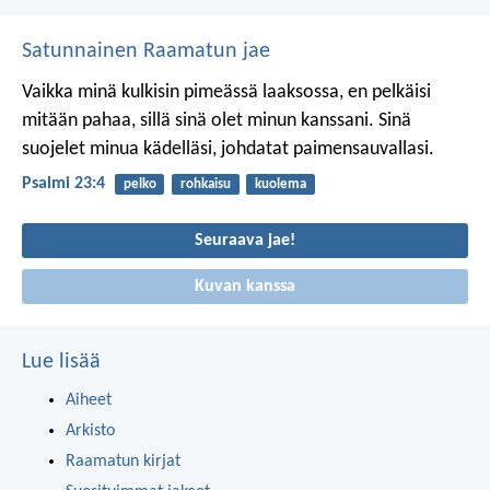
Satunnainen Raamatun jae
Vaikka minä kulkisin pimeässä laaksossa,
en pelkäisi
mitään pahaa,
sillä sinä olet minun kanssani.
Sinä
suojelet minua kädelläsi,
johdatat paimensauvallasi.
Psalmi 23:4
pelko
rohkaisu
kuolema
Seuraava jae!
Kuvan kanssa
Lue lisää
Aiheet
Arkisto
Raamatun kirjat