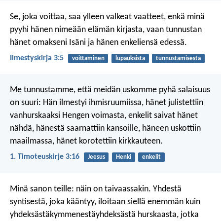
Se, joka voittaa, saa ylleen valkeat vaatteet, enkä minä
pyyhi hänen nimeään elämän kirjasta, vaan tunnustan
hänet omakseni Isäni ja hänen enkeliensä edessä.
Ilmestyskirja 3:5
voittaminen
lupauksista
tunnustamisesta
Me tunnustamme, että meidän uskomme pyhä salaisuus
on suuri:
Hän ilmestyi ihmisruumiissa,
hänet julistettiin
vanhurskaaksi Hengen voimasta,
enkelit saivat hänet
nähdä,
hänestä saarnattiin kansoille,
häneen uskottiin
maailmassa,
hänet korotettiin kirkkauteen.
1. Timoteuskirje 3:16
Jeesus
Henki
enkelit
Minä sanon teille: näin on taivaassakin. Yhdestä
syntisestä, joka kääntyy, iloitaan siellä enemmän kuin
yhdeksästäkymmenestäyhdeksästä hurskaasta, jotka