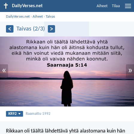
DailyVerses.net
Aiheet
Tilaa
DailyVerses.net
›
Aiheet
›
Taivas
Taivas (2/3)
«
»
KR92
Raamattu 1992
Rikkaan oli täältä lähdettävä yhtä alastomana kuin hän