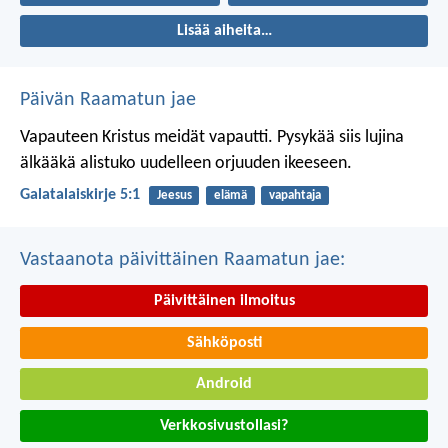
Lisää aiheita…
Päivän Raamatun jae
Vapauteen Kristus meidät vapautti. Pysykää siis lujina
älkääkä alistuko uudelleen orjuuden ikeeseen.
Galatalaiskirje 5:1
Jeesus
elämä
vapahtaja
Vastaanota päivittäinen Raamatun jae:
Päivittäinen ilmoitus
Sähköposti
Android
Verkkosivustollasi?