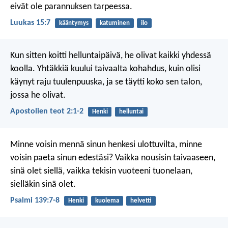
eivät ole parannuksen tarpeessa.
Luukas 15:7
kääntymys
katuminen
ilo
Kun sitten koitti helluntaipäivä, he olivat kaikki yhdessä
koolla. Yhtäkkiä kuului taivaalta kohahdus, kuin olisi
käynyt raju tuulenpuuska, ja se täytti koko sen talon,
jossa he olivat.
Apostolien teot 2:1-2
Henki
helluntai
Minne voisin mennä sinun henkesi ulottuvilta,
minne
voisin paeta sinun edestäsi?
Vaikka nousisin taivaaseen,
sinä olet siellä,
vaikka tekisin vuoteeni tuonelaan,
sielläkin sinä olet.
Psalmi 139:7-8
Henki
kuolema
helvetti