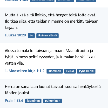
Mutta älkää siitä iloitko, että henget teitä tottelevat.
Iloitkaa siitä, että teidän nimenne on merkitty taivaan
kirjaan.
Luukas 10:20
ilo
ikuinen elämä
Alussa Jumala loi taivaan ja maan. Maa oli autio ja
tyhjä, pimeys peitti syvyydet, ja Jumalan henki liikkui
vetten yllä.
1. Mooseksen kirja 1:1-2
luominen
Henki
Pyhä Henki
Herra on sanallaan luonut taivaat,
suunsa henkäyksellä
tähtien joukot.
Psalmi 33:6
luominen
puhuminen