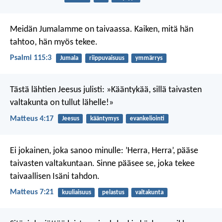
Meidän Jumalamme on taivaassa.
Kaiken, mitä hän
tahtoo, hän myös tekee.
Psalmi 115:3
Jumala
riippuvaisuus
ymmärrys
Tästä lähtien Jeesus julisti: »Kääntykää, sillä taivasten
valtakunta on tullut lähelle!»
Matteus 4:17
Jeesus
kääntymys
evankeliointi
Ei jokainen, joka sanoo minulle: ’Herra, Herra’, pääse
taivasten valtakuntaan. Sinne pääsee se, joka tekee
taivaallisen Isäni tahdon.
Matteus 7:21
kuuliaisuus
pelastus
valtakunta