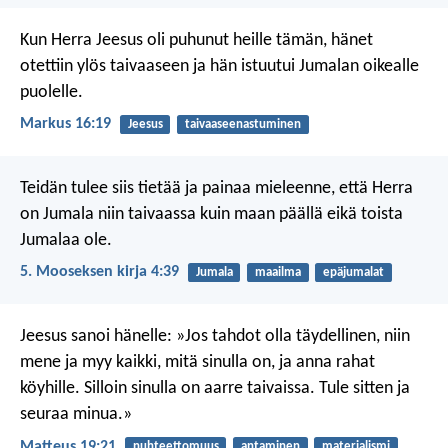
Kun Herra Jeesus oli puhunut heille tämän, hänet
otettiin ylös taivaaseen ja hän istuutui Jumalan oikealle
puolelle.
Markus 16:19
Jeesus
taivaaseenastuminen
Teidän tulee siis tietää ja painaa mieleenne, että Herra
on Jumala niin taivaassa kuin maan päällä eikä toista
Jumalaa ole.
5. Mooseksen kirja 4:39
Jumala
maailma
epäjumalat
Jeesus sanoi hänelle: »Jos tahdot olla täydellinen, niin
mene ja myy kaikki, mitä sinulla on, ja anna rahat
köyhille. Silloin sinulla on aarre taivaissa. Tule sitten ja
seuraa minua.»
Matteus 19:21
nuhteettomuus
antaminen
materialismi