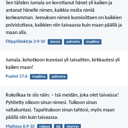
Sen tähden Jumala on korottanut hänet yli kaiken ja
antanut hänelle nimen, kaikkia muita nimiä
korkeamman. Jeesuksen nimeä kunnioittaen on kaikkien
polvistuttava, kaikkien niin taivaassa kuin maan päällä ja
maan alla.
Filippiläiskirje 2:9-10
Jeesus
palvonta
maailma
Jumala, kohotkoon kunniasi yli taivaitten,
kirkkautesi yli
kaiken maan!
Psalmi 57:6
maailma
palvonta
Rukoilkaa te siis näin:
– Isä meidän, joka olet taivaissa!
Pyhitetty olkoon sinun nimesi.
Tulkoon sinun
valtakuntasi.
Tapahtukoon sinun tahtosi,
myös maan
päällä
niin kuin taivaassa.
Matteus 6:9-10
rukous
Isä
nöyryys