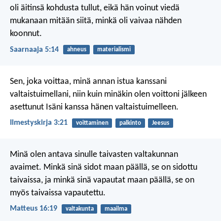
oli äitinsä kohdusta tullut, eikä hän voinut viedä
mukanaan mitään siitä, minkä oli vaivaa nähden
koonnut.
Saarnaaja 5:14
ahneus
materialismi
Sen, joka voittaa, minä annan istua kanssani
valtaistuimellani, niin kuin minäkin olen voittoni jälkeen
asettunut Isäni kanssa hänen valtaistuimelleen.
Ilmestyskirja 3:21
voittaminen
palkinto
Jeesus
Minä olen antava sinulle taivasten valtakunnan
avaimet. Minkä sinä sidot maan päällä, se on sidottu
taivaissa, ja minkä sinä vapautat maan päällä, se on
myös taivaissa vapautettu.
Matteus 16:19
valtakunta
maailma