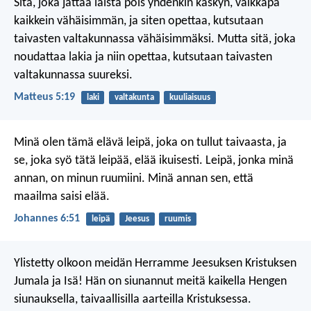
Sitä, joka jättää laista pois yhdenkin käskyn, vaikkapa
kaikkein vähäisimmän, ja siten opettaa, kutsutaan
taivasten valtakunnassa vähäisimmäksi. Mutta sitä, joka
noudattaa lakia ja niin opettaa, kutsutaan taivasten
valtakunnassa suureksi.
Matteus 5:19
laki
valtakunta
kuuliaisuus
Minä olen tämä elävä leipä, joka on tullut taivaasta, ja
se, joka syö tätä leipää, elää ikuisesti. Leipä, jonka minä
annan, on minun ruumiini. Minä annan sen, että
maailma saisi elää.
Johannes 6:51
leipä
Jeesus
ruumis
Ylistetty olkoon meidän Herramme Jeesuksen Kristuksen
Jumala ja Isä! Hän on siunannut meitä kaikella Hengen
siunauksella, taivaallisilla aarteilla Kristuksessa.