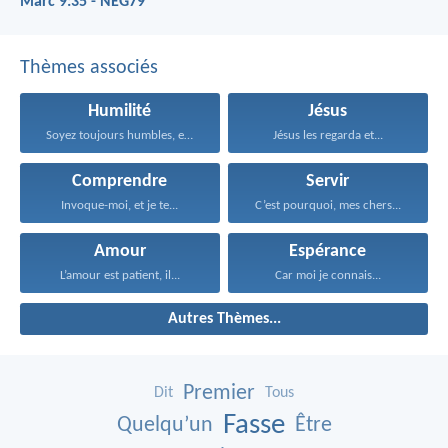
Marc 9:35 - NEG79
Thèmes associés
Humilité
Jésus
Soyez toujours humbles, empreints...
Jésus les regarda et...
Comprendre
Servir
Invoque-moi, et je te...
C’est pourquoi, mes chers...
Amour
Espérance
L’amour est patient, il...
Car moi je connais...
Autres Thèmes...
Premier
Dit
Tous
Fasse
Quelqu’un
Être