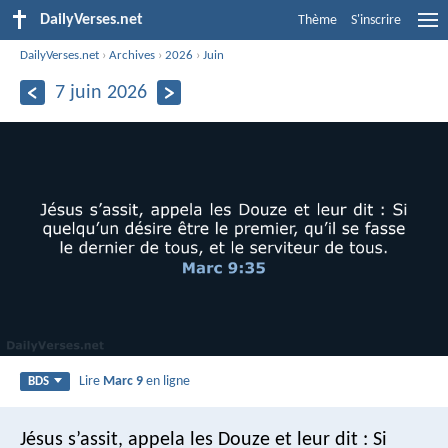
DailyVerses.net
Thème
S'inscrire
DailyVerses.net
›
Archives
›
2026
›
Juin
7 juin 2026
Lire
Marc 9
en ligne
BDS
Jésus s’assit, appela les Douze et leur dit : Si