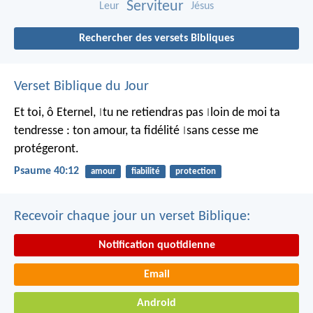
Serviteur
Leur
Jésus
Rechercher des versets Bibliques
Verset Biblique du Jour
Et toi, ô Eternel,
tu ne retiendras pas
loin de moi ta
|
|
tendresse :
ton amour, ta fidélité
sans cesse me
|
protégeront.
Psaume 40:12
amour
fiabilité
protection
Recevoir chaque jour un verset Biblique:
Notification quotidienne
Email
Android